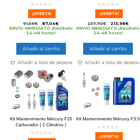
0
0
¡OFERTA!
¡OFERTA!
d
d
e
e
5
5
91,59
€
87,04
€
237,70
€
213,98
€
ENVÍO INMEDIATO ¡Recíbelo
ENVÍO INMEDIATO ¡Recíbelo
24-48 horas!
24-48 horas!
Añadir al carrito
Añadir al carrito
Añadir a lista de deseos
Añadir a lista de deseos
Kit Mantenimiento Mércury F25
Kit Mantenimiento Mércury F3.5
Carburador ( 2 Cilindros )
0
¡OFERTA!
d
0