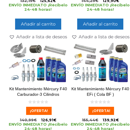
132,19
€
125,62
€
144,29
€
129,90
€
ENVÍO INMEDIATO ¡Recíbelo
ENVÍO INMEDIATO ¡Recíbelo
24-48 horas!
24-48 horas!
Añadir al carrito
Añadir al carrito
Añadir a lista de deseos
Añadir a lista de deseos
Kit Mantenimiento Mércury F40
Kit Mantenimiento Mércury F40
Carburador-3 Cilindros
EFi ( Cola BF )
0
0
¡OFERTA!
¡OFERTA!
d
d
e
e
5
5
140,99
€
126,91
€
155,44
€
139,92
€
ENVÍO INMEDIATO ¡Recíbelo
ENVÍO INMEDIATO ¡Recíbelo
24-48 horas!
24-48 horas!