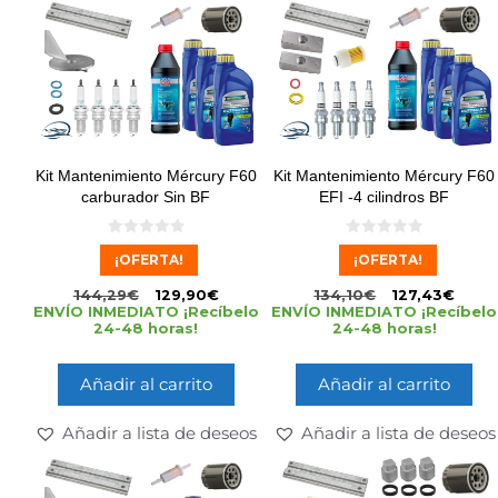
Kit Mantenimiento Mércury F60
Kit Mantenimiento Mércury F60
carburador Sin BF
EFI -4 cilindros BF
0
0
¡OFERTA!
¡OFERTA!
d
d
e
e
5
5
144,29
€
129,90
€
134,10
€
127,43
€
ENVÍO INMEDIATO ¡Recíbelo
ENVÍO INMEDIATO ¡Recíbelo
24-48 horas!
24-48 horas!
Añadir al carrito
Añadir al carrito
Añadir a lista de deseos
Añadir a lista de deseos