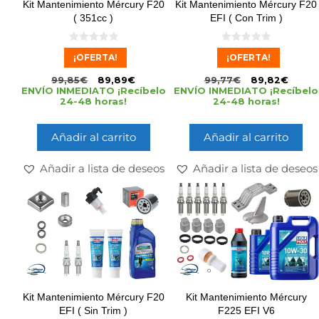
Kit Mantenimiento Mércury F20
Kit Mantenimiento Mércury F20
( 351cc )
EFI ( Con Trim )
0
0
¡OFERTA!
¡OFERTA!
d
d
e
e
5
5
99,85
€
89,89
€
99,77
€
89,82
€
ENVÍO INMEDIATO ¡Recíbelo
ENVÍO INMEDIATO ¡Recíbelo
24-48 horas!
24-48 horas!
Añadir al carrito
Añadir al carrito
Añadir a lista de deseos
Añadir a lista de deseos
Kit Mantenimiento Mércury F20
Kit Mantenimiento Mércury
EFI ( Sin Trim )
F225 EFI V6