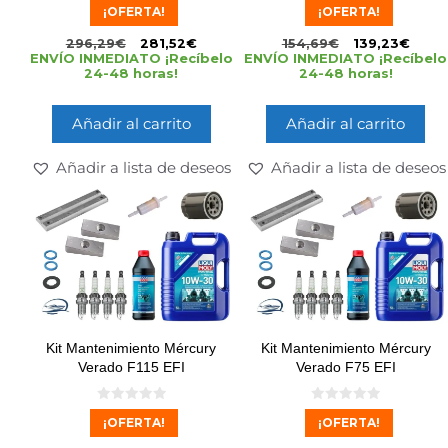
0
0
¡OFERTA!
¡OFERTA!
d
d
e
e
5
5
296,29
€
281,52
€
154,69
€
139,23
€
ENVÍO INMEDIATO ¡Recíbelo
ENVÍO INMEDIATO ¡Recíbelo
24-48 horas!
24-48 horas!
Añadir al carrito
Añadir al carrito
Añadir a lista de deseos
Añadir a lista de deseos
Kit Mantenimiento Mércury
Kit Mantenimiento Mércury
Verado F115 EFI
Verado F75 EFI
0
0
¡OFERTA!
¡OFERTA!
d
d
e
e
5
5