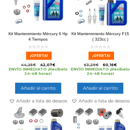
Kit Mantenimiento Mércury 6 Hp
Kit Mantenimiento Mércury F15
4 Tiempos
( 323cc )
0
0
¡OFERTA!
¡OFERTA!
d
d
e
e
5
5
44,25
€
42,07
€
63,29
€
60,16
€
ENVÍO INMEDIATO ¡Recíbelo
ENVÍO INMEDIATO ¡Recíbelo
24-48 horas!
24-48 horas!
Añadir al carrito
Añadir al carrito
Añadir a lista de deseos
Añadir a lista de deseos