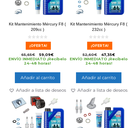
Kit Mantenimiento Mércury F8 (
Kit Mantenimiento Mércury F8 (
209cc )
232cc )
0
0
¡OFERTA!
¡OFERTA!
d
d
e
e
5
5
65,65
€
59,09
€
52,60
€
47,35
€
ENVÍO INMEDIATO ¡Recíbelo
ENVÍO INMEDIATO ¡Recíbelo
24-48 horas!
24-48 horas!
Añadir al carrito
Añadir al carrito
Añadir a lista de deseos
Añadir a lista de deseos