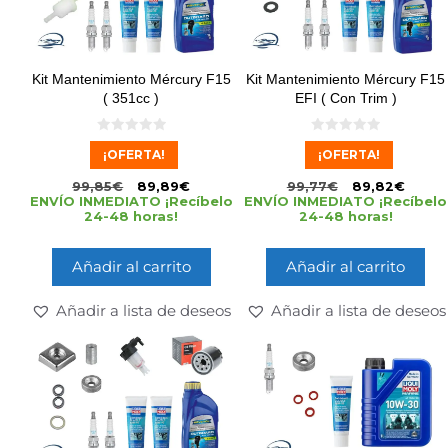
Kit Mantenimiento Mércury F15
Kit Mantenimiento Mércury F15
( 351cc )
EFI ( Con Trim )
0
0
¡OFERTA!
¡OFERTA!
d
d
e
e
5
5
99,85
€
89,89
€
99,77
€
89,82
€
ENVÍO INMEDIATO ¡Recíbelo
ENVÍO INMEDIATO ¡Recíbelo
24-48 horas!
24-48 horas!
Añadir al carrito
Añadir al carrito
Añadir a lista de deseos
Añadir a lista de deseos