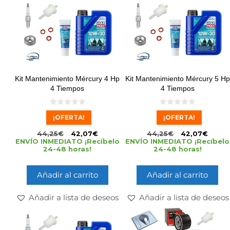
Kit Mantenimiento Mércury 4 Hp
Kit Mantenimiento Mércury 5 Hp
4 Tiempos
4 Tiempos
0
0
¡OFERTA!
¡OFERTA!
d
d
e
e
5
5
44,25
€
42,07
€
44,25
€
42,07
€
ENVÍO INMEDIATO ¡Recíbelo
ENVÍO INMEDIATO ¡Recíbelo
24-48 horas!
24-48 horas!
Añadir al carrito
Añadir al carrito
Añadir a lista de deseos
Añadir a lista de deseos