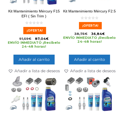
Kit Mantenimiento Mércury F15
Kit Mantenimiento Mércury F2.5
EFI ( Sin Trim )
0
¡OFERTA!
d
0
e
¡OFERTA!
d
5
38,75
€
36,84
€
e
5
ENVÍO INMEDIATO ¡Recíbelo
91,59
€
87,04
€
24-48 horas!
ENVÍO INMEDIATO ¡Recíbelo
24-48 horas!
Añadir al carrito
Añadir al carrito
Añadir a lista de deseos
Añadir a lista de deseos