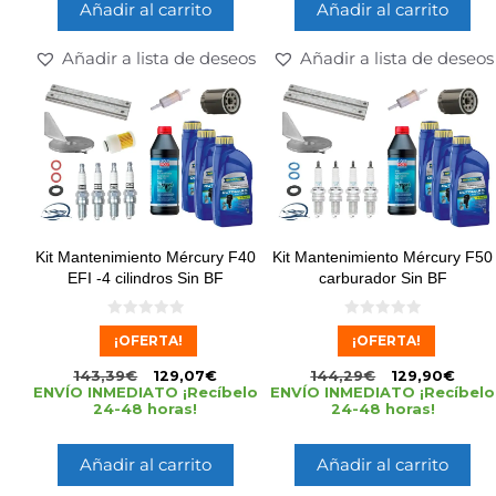
Añadir al carrito
Añadir al carrito
Añadir a lista de deseos
Añadir a lista de deseos
Kit Mantenimiento Mércury F40
Kit Mantenimiento Mércury F50
EFI -4 cilindros Sin BF
carburador Sin BF
0
0
¡OFERTA!
¡OFERTA!
d
d
e
e
5
5
143,39
€
129,07
€
144,29
€
129,90
€
ENVÍO INMEDIATO ¡Recíbelo
ENVÍO INMEDIATO ¡Recíbelo
24-48 horas!
24-48 horas!
Añadir al carrito
Añadir al carrito