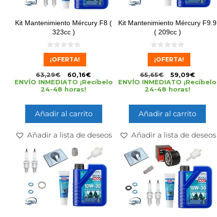
Kit Mantenimiento Mércury F8 (
Kit Mantenimiento Mércury F9.9
323cc )
( 209cc )
0
0
¡OFERTA!
¡OFERTA!
d
d
e
e
5
5
63,29
€
60,16
€
65,65
€
59,09
€
ENVÍO INMEDIATO ¡Recíbelo
ENVÍO INMEDIATO ¡Recíbelo
24-48 horas!
24-48 horas!
Añadir al carrito
Añadir al carrito
Añadir a lista de deseos
Añadir a lista de deseos