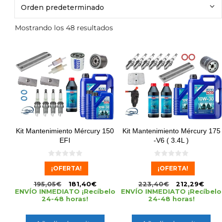
Mostrando los 48 resultados
Kit Mantenimiento Mércury 150
Kit Mantenimiento Mércury 175
EFI
-V6 ( 3.4L )
0
0
¡OFERTA!
¡OFERTA!
d
d
e
e
5
5
195,05
€
181,40
€
223,40
€
212,29
€
ENVÍO INMEDIATO ¡Recíbelo
ENVÍO INMEDIATO ¡Recíbelo
24-48 horas!
24-48 horas!