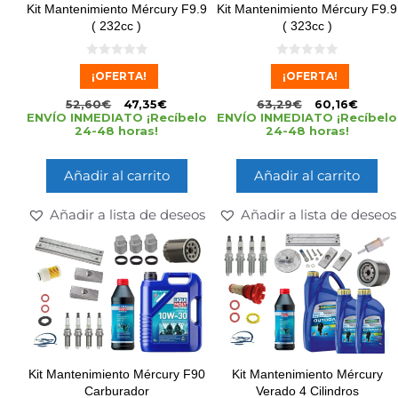
Kit Mantenimiento Mércury F9.9
Kit Mantenimiento Mércury F9.9
( 232cc )
( 323cc )
0
0
¡OFERTA!
¡OFERTA!
d
d
e
e
5
5
52,60
€
47,35
€
63,29
€
60,16
€
ENVÍO INMEDIATO ¡Recíbelo
ENVÍO INMEDIATO ¡Recíbelo
24-48 horas!
24-48 horas!
Añadir al carrito
Añadir al carrito
Añadir a lista de deseos
Añadir a lista de deseos
Kit Mantenimiento Mércury F90
Kit Mantenimiento Mércury
Carburador
Verado 4 Cilindros