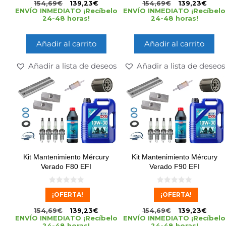
154,69
€
139,23
€
154,69
€
139,23
€
ENVÍO INMEDIATO ¡Recíbelo
ENVÍO INMEDIATO ¡Recíbelo
24-48 horas!
24-48 horas!
Añadir al carrito
Añadir al carrito
Añadir a lista de deseos
Añadir a lista de deseos
Kit Mantenimiento Mércury
Kit Mantenimiento Mércury
Verado F80 EFI
Verado F90 EFI
0
0
¡OFERTA!
¡OFERTA!
d
d
e
e
5
5
154,69
€
139,23
€
154,69
€
139,23
€
ENVÍO INMEDIATO ¡Recíbelo
ENVÍO INMEDIATO ¡Recíbelo
24-48 horas!
24-48 horas!