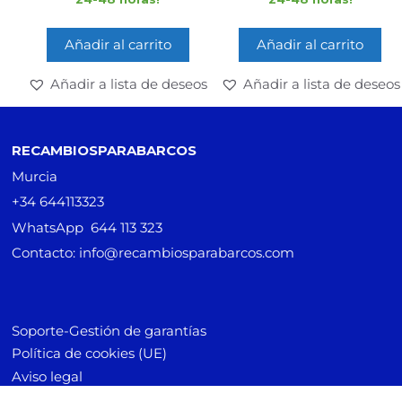
Añadir al carrito
Añadir al carrito
Añadir a lista de deseos
Añadir a lista de deseos
RECAMBIOSPARABARCOS
Murcia
+34 644113323
WhatsApp 644 113 323
Contacto: info@recambiosparabarcos.com
Soporte-Gestión de garantías
Artículo añadido al carrito.
Finalizar Compra
Política de cookies (UE)
0 artículos -
0,00
€
Aviso legal
Pago seguro