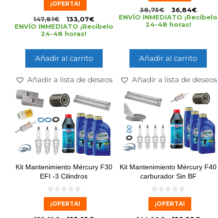
e
¡OFERTA!
d
5
38,75
€
36,84
€
e
5
ENVÍO INMEDIATO ¡Recíbelo
147,81
€
133,07
€
24-48 horas!
ENVÍO INMEDIATO ¡Recíbelo
24-48 horas!
Añadir al carrito
Añadir al carrito
Añadir a lista de deseos
Añadir a lista de deseos
Kit Mantenimiento Mércury F30
Kit Mantenimiento Mércury F40
EFI -3 Cilindros
carburador Sin BF
0
0
¡OFERTA!
¡OFERTA!
d
d
e
e
5
5