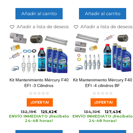
Añadir al carrito
Añadir al carrito
Añadir a lista de deseos
Añadir a lista de deseos
Kit Mantenimiento Mércury F40
Kit Mantenimiento Mércury F40
EFI -3 Cilindros
EFI -4 cilindros BF
0
0
¡OFERTA!
¡OFERTA!
d
d
e
e
5
5
132,19
€
125,62
€
134,10
€
127,43
€
ENVÍO INMEDIATO ¡Recíbelo
ENVÍO INMEDIATO ¡Recíbelo
24-48 horas!
24-48 horas!