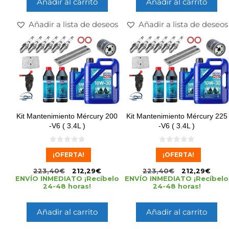
Añadir al carrito
Añadir al carrito
Añadir a lista de deseos
Añadir a lista de deseos
Kit Mantenimiento Mércury 200
Kit Mantenimiento Mércury 225
-V6 ( 3.4L )
-V6 ( 3.4L )
0
0
¡OFERTA!
¡OFERTA!
d
d
e
e
5
5
223,40
€
212,29
€
223,40
€
212,29
€
ENVÍO INMEDIATO ¡Recíbelo
ENVÍO INMEDIATO ¡Recíbelo
24-48 horas!
24-48 horas!
Añadir al carrito
Añadir al carrito