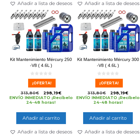
Añadir a lista de deseos
Añadir a lista de deseos
Kit Mantenimiento Mércury 250
Kit Mantenimiento Mércury 300
-V8 ( 4.6L )
-V8 ( 4.6L )
0
0
¡OFERTA!
¡OFERTA!
d
d
e
e
5
5
313,80
€
298,19
€
313,80
€
298,19
€
ENVÍO INMEDIATO ¡Recíbelo
ENVÍO INMEDIATO ¡Recíbelo
24-48 horas!
24-48 horas!
Añadir al carrito
Añadir al carrito
Añadir a lista de deseos
Añadir a lista de deseos