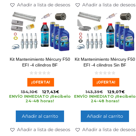
Añadir a lista de deseos
Añadir a lista de deseos
Kit Mantenimiento Mércury F50
Kit Mantenimiento Mércury F50
EFI -4 cilindros BF
EFI -4 cilindros Sin BF
0
0
¡OFERTA!
¡OFERTA!
d
d
e
e
5
5
134,10
€
127,43
€
143,39
€
129,07
€
ENVÍO INMEDIATO ¡Recíbelo
ENVÍO INMEDIATO ¡Recíbelo
24-48 horas!
24-48 horas!
Añadir al carrito
Añadir al carrito
Añadir a lista de deseos
Añadir a lista de deseos