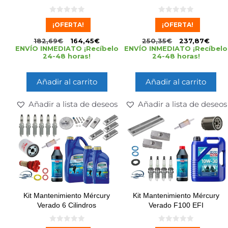
0
0
¡OFERTA!
¡OFERTA!
d
d
e
e
5
5
182,69
€
164,45
€
250,35
€
237,87
€
ENVÍO INMEDIATO ¡Recíbelo
ENVÍO INMEDIATO ¡Recíbelo
24-48 horas!
24-48 horas!
Añadir al carrito
Añadir al carrito
Añadir a lista de deseos
Añadir a lista de deseos
Kit Mantenimiento Mércury
Kit Mantenimiento Mércury
Verado 6 Cilindros
Verado F100 EFI