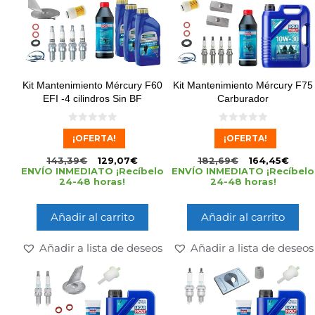
Kit Mantenimiento Mércury F60
Kit Mantenimiento Mércury F75
EFI -4 cilindros Sin BF
Carburador
0
0
¡OFERTA!
¡OFERTA!
d
d
e
e
5
5
143,39
€
129,07
€
182,69
€
164,45
€
ENVÍO INMEDIATO ¡Recíbelo
ENVÍO INMEDIATO ¡Recíbelo
24-48 horas!
24-48 horas!
Añadir al carrito
Añadir al carrito
Añadir a lista de deseos
Añadir a lista de deseos