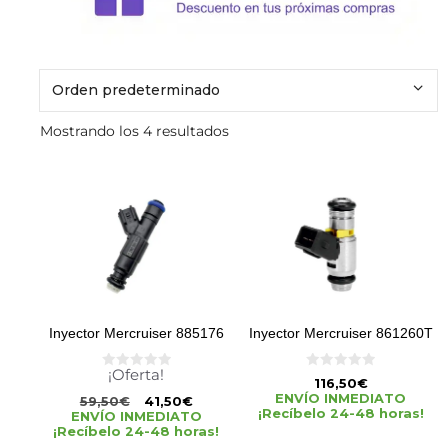
Mostrando los 4 resultados
Inyector Mercruiser 885176
Inyector Mercruiser 861260T
¡Oferta!
0
0
116,50
€
d
d
ENVÍO INMEDIATO
59,50
€
41,50
€
e
e
¡Recíbelo 24-48 horas!
5
5
ENVÍO INMEDIATO
¡Recíbelo 24-48 horas!