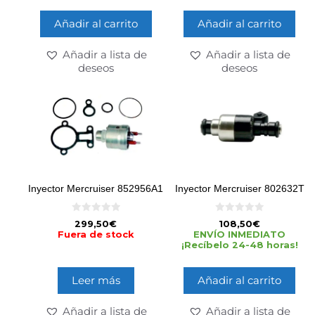
Añadir al carrito
Añadir al carrito
Añadir a lista de
Añadir a lista de
deseos
deseos
Inyector Mercruiser 852956A1
Inyector Mercruiser 802632T
0
0
299,50
€
108,50
€
d
d
Fuera de stock
ENVÍO INMEDIATO
e
e
¡Recíbelo 24-48 horas!
5
5
Leer más
Añadir al carrito
Añadir a lista de
Añadir a lista de