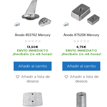
Ánodo 853762 Mércury
Ánodo 875208 Mércury
0
0
13,50
€
6,75
€
d
d
ENVÍO INMEDIATO
ENVÍO INMEDIATO
e
e
¡Recíbelo 24-48 horas!
¡Recíbelo 24-48 horas!
5
5
Añadir al carrito
Añadir al carrito
Añadir a lista de
Añadir a lista de
deseos
deseos