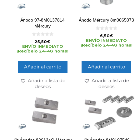
Ánodo 97-8M0137814
Ánodo Mércury 8m0065073
Mércury
0
6,50
€
d
0
ENVÍO INMEDIATO
25,50
€
e
d
¡Recíbelo 24-48 horas!
5
ENVÍO INMEDIATO
e
¡Recíbelo 24-48 horas!
5
Añadir al carrito
Añadir al carrito
Añadir a lista de
Añadir a lista de
deseos
deseos