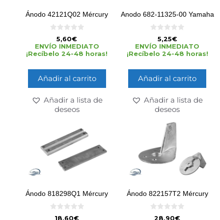
Ánodo 42121Q02 Mércury
Anodo 682-11325-00 Yamaha
0
0
5,60
€
5,25
€
d
d
ENVÍO INMEDIATO
ENVÍO INMEDIATO
e
e
¡Recíbelo 24-48 horas!
¡Recíbelo 24-48 horas!
5
5
Añadir al carrito
Añadir al carrito
Añadir a lista de
Añadir a lista de
deseos
deseos
Ánodo 818298Q1 Mércury
Ánodo 822157T2 Mércury
0
0
18,60
€
28,90
€