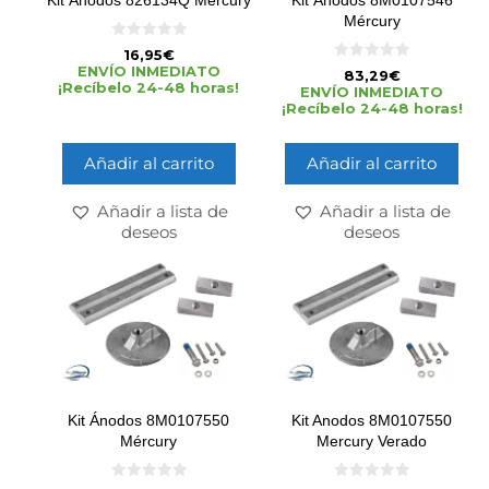
Kit Ánodos 826134Q Mércury
Kit Ánodos 8M0107546
Mércury
0
16,95
€
d
0
ENVÍO INMEDIATO
83,29
€
e
d
¡Recíbelo 24-48 horas!
5
ENVÍO INMEDIATO
e
¡Recíbelo 24-48 horas!
5
Añadir al carrito
Añadir al carrito
Añadir a lista de
Añadir a lista de
deseos
deseos
Kit Ánodos 8M0107550
Kit Anodos 8M0107550
Mércury
Mercury Verado