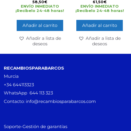
0
0
58,50
€
61,50
€
d
d
ENVÍO INMEDIATO
ENVÍO INMEDIATO
e
e
¡Recíbelo 24-48 horas!
¡Recíbelo 24-48 horas!
5
5
Añadir al carrito
Añadir al carrito
Añadir a lista de
Añadir a lista de
deseos
deseos
RECAMBIOSPARABARCOS
Murcia
+34 644113323
WhatsApp 644 113 323
Contacto: info@recambiosparabarcos.com
Soporte-Gestión de garantías