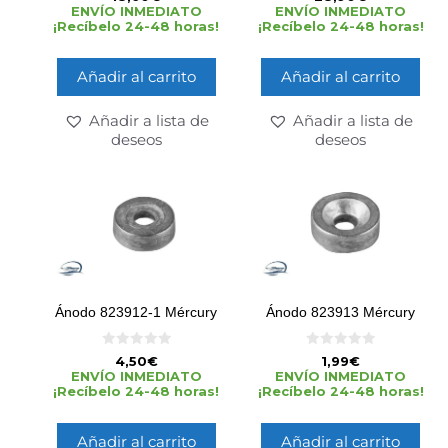
d
d
ENVÍO INMEDIATO
ENVÍO INMEDIATO
e
e
¡Recíbelo 24-48 horas!
¡Recíbelo 24-48 horas!
5
5
Añadir al carrito
Añadir al carrito
Añadir a lista de
Añadir a lista de
deseos
deseos
Ánodo 823912-1 Mércury
Ánodo 823913 Mércury
0
0
4,50
€
1,99
€
d
d
ENVÍO INMEDIATO
ENVÍO INMEDIATO
e
e
¡Recíbelo 24-48 horas!
¡Recíbelo 24-48 horas!
5
5
Añadir al carrito
Añadir al carrito