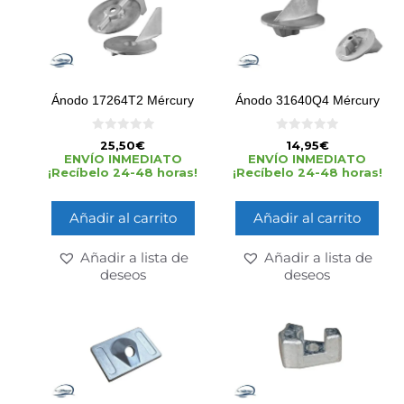
Ánodo 17264T2 Mércury
Ánodo 31640Q4 Mércury
0
0
25,50
€
14,95
€
d
d
ENVÍO INMEDIATO
ENVÍO INMEDIATO
e
e
¡Recíbelo 24-48 horas!
¡Recíbelo 24-48 horas!
5
5
Añadir al carrito
Añadir al carrito
Añadir a lista de
Añadir a lista de
deseos
deseos