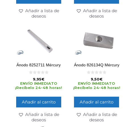
Añadir a lista de
Añadir a lista de
deseos
deseos
Ánodo 8252711 Mércury
Ánodo 826134Q Mércury
0
0
9,95
€
9,50
€
d
d
ENVÍO INMEDIATO
ENVÍO INMEDIATO
e
e
¡Recíbelo 24-48 horas!
¡Recíbelo 24-48 horas!
5
5
Añadir al carrito
Añadir al carrito
Añadir a lista de
Añadir a lista de
deseos
deseos