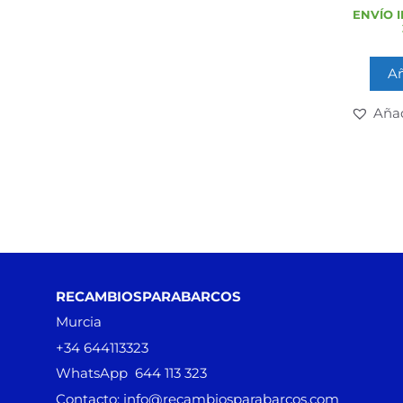
ENVÍO I
Añ
Añad
RECAMBIOSPARABARCOS
Murcia
+34 644113323
WhatsApp 644 113 323
Contacto: info@recambiosparabarcos.com