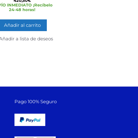
420,50
€
d
ÍO INMEDIATO ¡Recíbelo
e
24-48 horas!
5
Añadir al carrito
Añadir a lista de deseos
Pago 100% Seguro