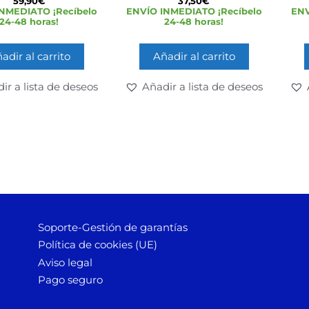
59,90
€
37,50
€
d
d
NMEDIATO ¡Recíbelo
ENVÍO INMEDIATO ¡Recíbelo
ENV
e
e
24-48 horas!
24-48 horas!
5
5
adir al carrito
Añadir al carrito
ir a lista de deseos
Añadir a lista de deseos
Soporte-Gestión de garantías
Política de cookies (UE)
Aviso legal
Pago seguro