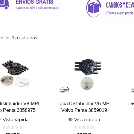
o los 3 resultados
istribuidor V8-MPI
Tapa Distribuidor V6-MPI
Di
o Penta 3858975
Volvo Penta 3859019
Vista rápida
Vista rápida
0
0