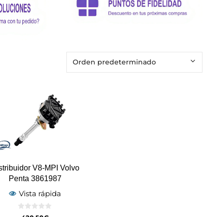
stribuidor V8-MPI Volvo
Penta 3861987
Vista rápida
0