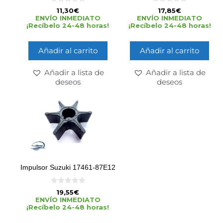
0
0
11,30
€
17,85
€
d
d
ENVÍO INMEDIATO
ENVÍO INMEDIATO
e
e
¡Recíbelo 24-48 horas!
¡Recíbelo 24-48 horas!
5
5
Añadir al carrito
Añadir al carrito
Añadir a lista de
Añadir a lista de
deseos
deseos
Impulsor Suzuki 17461-87E12
0
19,55
€
d
ENVÍO INMEDIATO
e
¡Recíbelo 24-48 horas!
5