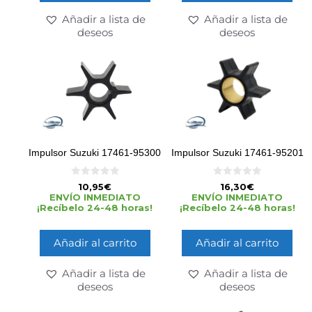
Añadir a lista de
Añadir a lista de
deseos
deseos
Impulsor Suzuki 17461-95300
Impulsor Suzuki 17461-95201
0
0
10,95
€
16,30
€
d
d
ENVÍO INMEDIATO
ENVÍO INMEDIATO
e
e
¡Recíbelo 24-48 horas!
¡Recíbelo 24-48 horas!
5
5
Añadir al carrito
Añadir al carrito
Añadir a lista de
Añadir a lista de
deseos
deseos