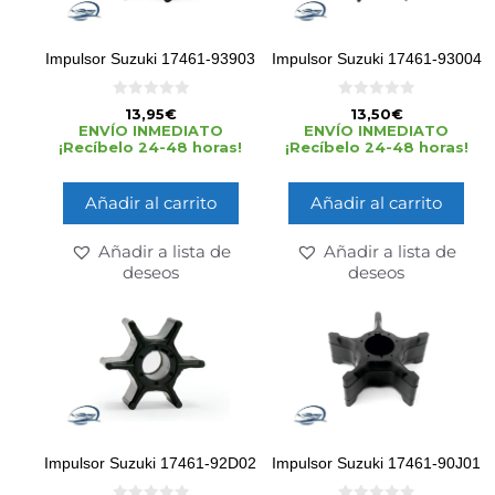
Impulsor Suzuki 17461-93903
Impulsor Suzuki 17461-93004
0
0
13,95
€
13,50
€
d
d
ENVÍO INMEDIATO
ENVÍO INMEDIATO
e
e
¡Recíbelo 24-48 horas!
¡Recíbelo 24-48 horas!
5
5
Añadir al carrito
Añadir al carrito
Añadir a lista de
Añadir a lista de
deseos
deseos
Impulsor Suzuki 17461-92D02
Impulsor Suzuki 17461-90J01