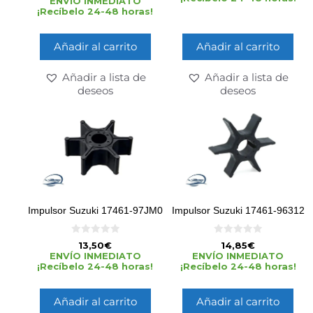
ENVÍO INMEDIATO
e
¡Recíbelo 24-48 horas!
5
Añadir al carrito
Añadir al carrito
Añadir a lista de
Añadir a lista de
deseos
deseos
Impulsor Suzuki 17461-97JM0
Impulsor Suzuki 17461-96312
0
0
13,50
€
14,85
€
d
d
ENVÍO INMEDIATO
ENVÍO INMEDIATO
e
e
¡Recíbelo 24-48 horas!
¡Recíbelo 24-48 horas!
5
5
Añadir al carrito
Añadir al carrito