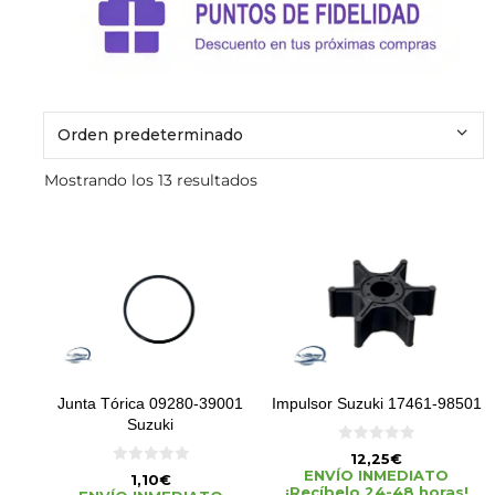
Mostrando los 13 resultados
Junta Tórica 09280-39001
Impulsor Suzuki 17461-98501
Suzuki
0
12,25
€
d
0
ENVÍO INMEDIATO
1,10
€
e
d
¡Recíbelo 24-48 horas!
5