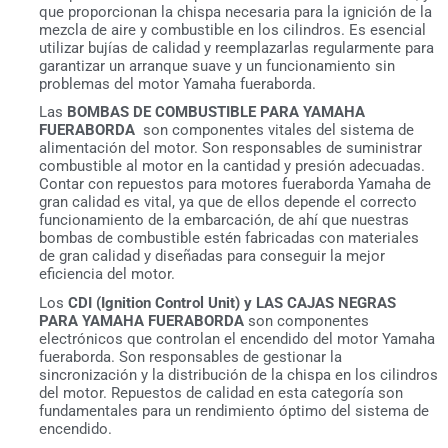
que proporcionan la chispa necesaria para la ignición de la
mezcla de aire y combustible en los cilindros. Es esencial
utilizar bujías de calidad y reemplazarlas regularmente para
garantizar un arranque suave y un funcionamiento sin
problemas del motor Yamaha fueraborda.
Las
BOMBAS DE COMBUSTIBLE PARA YAMAHA
FUERABORDA
son componentes vitales del sistema de
alimentación del motor. Son responsables de suministrar
combustible al motor en la cantidad y presión adecuadas.
Contar con repuestos para motores fueraborda Yamaha de
gran calidad es vital, ya que de ellos depende el correcto
funcionamiento de la embarcación, de ahí que nuestras
bombas de combustible estén fabricadas con materiales
de gran calidad y diseñadas para conseguir la mejor
eficiencia del motor.
Los
CDI (Ignition Control Unit) y LAS CAJAS NEGRAS
PARA YAMAHA FUERABORDA
son componentes
electrónicos que controlan el encendido del motor Yamaha
fueraborda. Son responsables de gestionar la
sincronización y la distribución de la chispa en los cilindros
del motor. Repuestos de calidad en esta categoría son
Artículo añadido al carrito.
Finalizar Compra
fundamentales para un rendimiento óptimo del sistema de
0 artículos -
0,00
€
encendido.