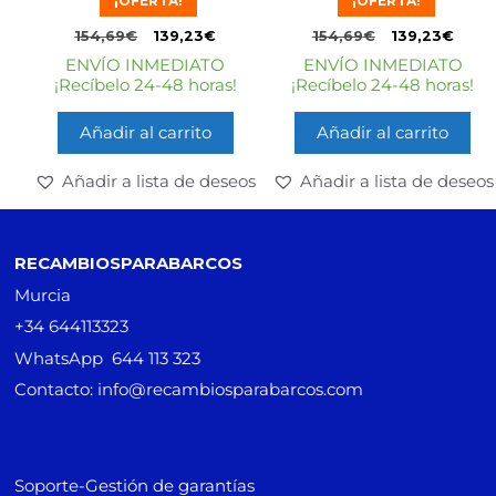
¡OFERTA!
¡OFERTA!
d
d
e
e
5
5
154,69
€
139,23
€
154,69
€
139,23
€
ENVÍO INMEDIATO
ENVÍO INMEDIATO
¡Recíbelo 24-48 horas!
¡Recíbelo 24-48 horas!
Añadir al carrito
Añadir al carrito
Añadir a lista de deseos
Añadir a lista de deseos
RECAMBIOSPARABARCOS
Murcia
+34 644113323
WhatsApp 644 113 323
Contacto: info@recambiosparabarcos.com
Soporte-Gestión de garantías