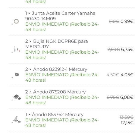
48 horas!
1 ×
Junta Aceite Carter Yamaha
90430-14M09
1,10
€
0,99
€
ENVÍO INMEDIATO ¡Recíbelo 24-
48 horas!
2 ×
Bujia NGK DCPR6E para
MERCURY
7,50
€
6,75
€
ENVÍO INMEDIATO ¡Recíbelo 24-
48 horas!
2 ×
Ánodo 823912-1 Mércury
ENVÍO INMEDIATO ¡Recíbelo 24-
4,50
€
4,05
€
48 horas!
2 ×
Ánodo 875208 Mércury
ENVÍO INMEDIATO ¡Recíbelo 24-
6,75
€
6,08
€
48 horas!
1 ×
Ánodo 853762 Mércury
13,50
€
ENVÍO INMEDIATO ¡Recíbelo 24-
12,15
€
48 horas!