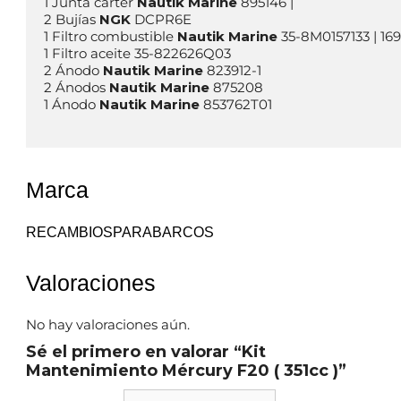
1 Junta carter 
Nautik Marine
 895146 | 

2 Bujías 
NGK
 DCPR6E

1 Filtro combustible 
Nautik Marine
 35-8M0157133 | 16
1 Filtro aceite 35-822626Q03

2 Ánodo 
Nautik Marine
 823912-1 

2 Ánodos 
Nautik Marine
 875208 

1 Ánodo 
Nautik Marine
 853762T01

Marca
RECAMBIOSPARABARCOS
Valoraciones
No hay valoraciones aún.
Sé el primero en valorar “Kit
Mantenimiento Mércury F20 ( 351cc )”