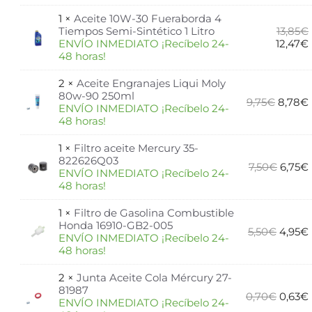
1 ×
Aceite 10W-30 Fueraborda 4
Tiempos Semi-Sintético 1 Litro
13,85
€
ENVÍO INMEDIATO ¡Recíbelo 24-
12,47
€
48 horas!
2 ×
Aceite Engranajes Liqui Moly
80w-90 250ml
9,75
€
8,78
€
ENVÍO INMEDIATO ¡Recíbelo 24-
48 horas!
1 ×
Filtro aceite Mercury 35-
822626Q03
7,50
€
6,75
€
ENVÍO INMEDIATO ¡Recíbelo 24-
48 horas!
1 ×
Filtro de Gasolina Combustible
Honda 16910-GB2-005
5,50
€
4,95
€
ENVÍO INMEDIATO ¡Recíbelo 24-
48 horas!
2 ×
Junta Aceite Cola Mércury 27-
81987
0,70
€
0,63
€
ENVÍO INMEDIATO ¡Recíbelo 24-