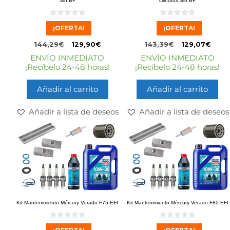
Sin BF
cilindros Sin BF
0
0
¡OFERTA!
¡OFERTA!
d
d
e
e
5
5
144,29
€
129,90
€
143,39
€
129,07
€
ENVÍO INMEDIATO
ENVÍO INMEDIATO
¡Recíbelo 24-48 horas!
¡Recíbelo 24-48 horas!
Añadir al carrito
Añadir al carrito
Añadir a lista de deseos
Añadir a lista de deseos
Kit Mantenimiento Mércury Verado F75 EFI
Kit Mantenimiento Mércury Verado F80 EFI
0
0