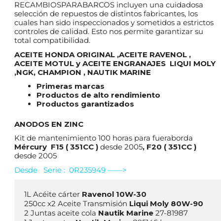
RECAMBIOSPARABARCOS incluyen una cuidadosa
selección de repuestos de distintos fabricantes, los
cuales han sido inspeccionados y sometidos a estrictos
controles de calidad. Esto nos permite garantizar su
total compatibilidad.
ACEITE HONDA ORIGINAL ,ACEITE RAVENOL ,
ACEITE MOTUL y ACEITE ENGRANAJES LIQUI MOLY
,NGK, CHAMPION , NAUTIK MARINE
Primeras marcas
Productos de alto rendimiento
Productos garantizados
ANODOS EN ZINC
Kit de mantenimiento 100 horas para fueraborda
Mércury F15 ( 351CC )
desde 2005
, F20 ( 351CC )
desde 2005
Desde Serie : 0R235949 ——>
1L Acéite cárter 
250cc x2 Aceite Transmisión 
Liqui Moly 80W-90
2 Juntas aceite cola 
Nautik Marine
 27-81987 
