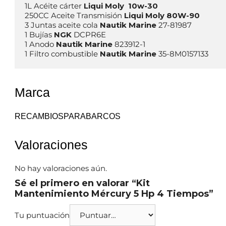
1L Acéite cárter 
Liqui Moly 
250CC Aceite Transmisión 
Liqui Moly 80W-90
3 Juntas aceite cola 
Nautik Marine
 27-81987

1 Bujías 
NGK 
DCPR6E 

1 Anodo 
Nautik Marine
 823912-1 

1 Filtro combustible 
Nautik Marine
 35-8M0157133
Marca
RECAMBIOSPARABARCOS
Valoraciones
No hay valoraciones aún.
Sé el primero en valorar “Kit
Mantenimiento Mércury 5 Hp 4 Tiempos”
Tu puntuación