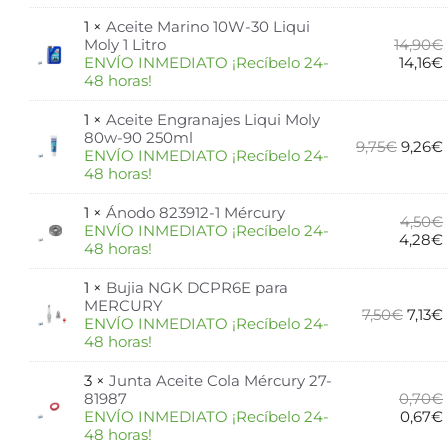
1 ×
Aceite Marino 10W-30 Liqui
Moly 1 Litro
14,90
€
ENVÍO INMEDIATO ¡Recíbelo 24-
14,16
€
48 horas!
1 ×
Aceite Engranajes Liqui Moly
80w-90 250ml
9,75
€
9,26
€
ENVÍO INMEDIATO ¡Recíbelo 24-
48 horas!
1 ×
Ánodo 823912-1 Mércury
4,50
€
ENVÍO INMEDIATO ¡Recíbelo 24-
4,28
€
48 horas!
1 ×
Bujia NGK DCPR6E para
MERCURY
7,50
€
7,13
€
ENVÍO INMEDIATO ¡Recíbelo 24-
48 horas!
3 ×
Junta Aceite Cola Mércury 27-
81987
0,70
€
ENVÍO INMEDIATO ¡Recíbelo 24-
0,67
€
48 horas!