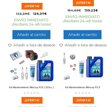
¡OFERTA!
d
0
e
¡OFERTA!
d
5
e
154,69
€
139,23
€
5
143,39
€
129,07
€
ENVÍO INMEDIATO
ENVÍO INMEDIATO
¡Recíbelo 24-48 horas!
¡Recíbelo 24-48 horas!
Añadir al carrito
Añadir al carrito
Añadir a lista de deseos
Añadir a lista de deseos
Kit Mantenimiento Mércury F15 ( 323cc )
Kit Mantenimiento Mércury F3.5
0
0
¡OFERTA!
¡OFERTA!
d
d
e
e
5
5