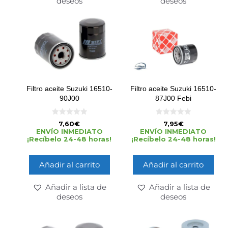
deseos
deseos
Filtro aceite Suzuki 16510-
Filtro aceite Suzuki 16510-
90J00
87J00 Febi
0
0
7,60
€
7,95
€
d
d
ENVÍO INMEDIATO
ENVÍO INMEDIATO
e
e
¡Recíbelo 24-48 horas!
¡Recíbelo 24-48 horas!
5
5
Añadir al carrito
Añadir al carrito
Añadir a lista de
Añadir a lista de
deseos
deseos