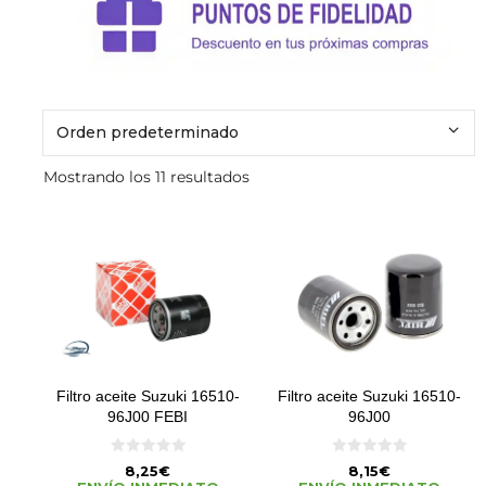
Mostrando los 11 resultados
Filtro aceite Suzuki 16510-
Filtro aceite Suzuki 16510-
96J00 FEBI
96J00
0
0
8,25
€
8,15
€
d
d