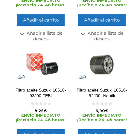
ENVÍO INMEDIATO
ENVÍO INMEDIATO
e
e
¡Recíbelo 24-48 horas!
¡Recíbelo 24-48 horas!
5
5
Añadir al carrito
Añadir al carrito
Añadir a lista de
Añadir a lista de
deseos
deseos
Filtro aceite Suzuki 16510-
Filtro aceite Suzuki 16510-
93J00 FEBI
92J00 -Nautik
0
0
8,25
€
6,90
€
d
d
ENVÍO INMEDIATO
ENVÍO INMEDIATO
e
e
¡Recíbelo 24-48 horas!
¡Recíbelo 24-48 horas!
5
5