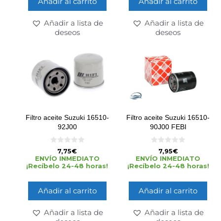
Añadir al carrito
Añadir al carrito
Añadir a lista de
Añadir a lista de
deseos
deseos
Filtro aceite Suzuki 16510-
Filtro aceite Suzuki 16510-
92J00
90J00 FEBI
0
0
7,75
€
7,95
€
d
d
ENVÍO INMEDIATO
ENVÍO INMEDIATO
e
e
¡Recíbelo 24-48 horas!
¡Recíbelo 24-48 horas!
5
5
Añadir al carrito
Añadir al carrito
Añadir a lista de
Añadir a lista de