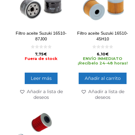
Filtro aceite Suzuki 16510-
Filtro aceite Suzuki 16510-
87J00
45H10
0
0
7,75
€
6,10
€
d
d
Fuera de stock
ENVÍO INMEDIATO
e
e
¡Recíbelo 24-48 horas!
5
5
Leer más
Añadir al carrito
Añadir a lista de
Añadir a lista de
deseos
deseos