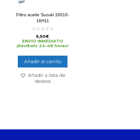
Filtro aceite Suzuki 16510-
16H11
0
6,50
€
d
ENVÍO INMEDIATO
e
¡Recíbelo 24-48 horas!
5
Añadir al carrito
Añadir a lista de
deseos