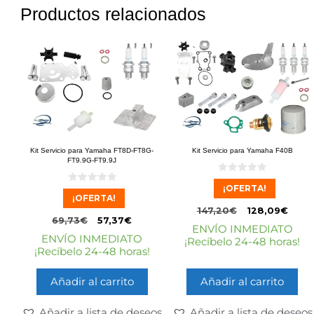
Productos relacionados
Kit Servicio para Yamaha FT8D-FT8G-
Kit Servicio para Yamaha F40B
FT9.9G-FT9.9J
0
¡OFERTA!
d
0
e
¡OFERTA!
d
5
e
147,20
€
128,09
€
5
69,73
€
57,37
€
ENVÍO INMEDIATO
ENVÍO INMEDIATO
¡Recíbelo 24-48 horas!
¡Recíbelo 24-48 horas!
Añadir al carrito
Añadir al carrito
Añadir a lista de deseos
Añadir a lista de deseos