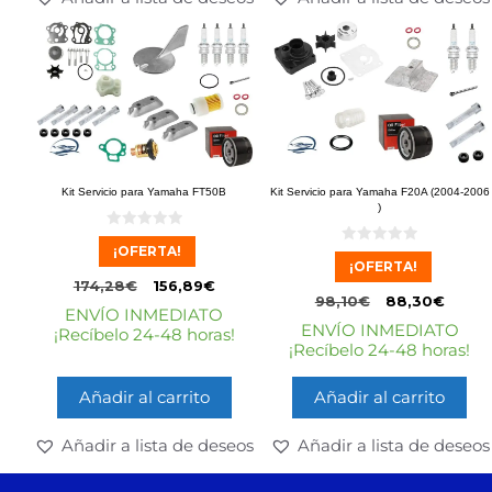
Kit Servicio para Yamaha FT50B
Kit Servicio para Yamaha F20A (2004-2006
)
0
¡OFERTA!
d
0
e
¡OFERTA!
d
5
e
174,28
€
156,89
€
5
98,10
€
88,30
€
ENVÍO INMEDIATO
ENVÍO INMEDIATO
¡Recíbelo 24-48 horas!
¡Recíbelo 24-48 horas!
Añadir al carrito
Añadir al carrito
Añadir a lista de deseos
Añadir a lista de deseos