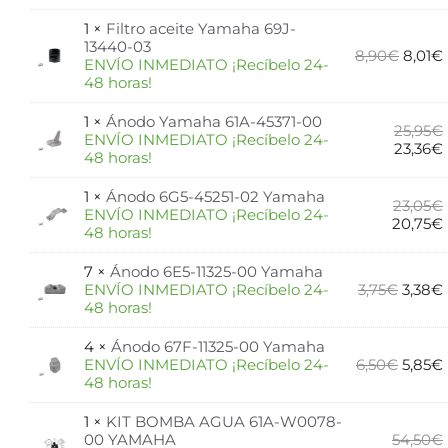
1 ×
Filtro aceite Yamaha 69J-
13440-03
8,90
€
8,01
€
ENVÍO INMEDIATO ¡Recíbelo 24-
48 horas!
1 ×
Ánodo Yamaha 61A-45371-00
25,95
€
ENVÍO INMEDIATO ¡Recíbelo 24-
23,36
€
48 horas!
1 ×
Ánodo 6G5-45251-02 Yamaha
23,05
€
ENVÍO INMEDIATO ¡Recíbelo 24-
20,75
€
48 horas!
7 ×
Ánodo 6E5-11325-00 Yamaha
ENVÍO INMEDIATO ¡Recíbelo 24-
3,75
€
3,38
€
48 horas!
4 ×
Ánodo 67F-11325-00 Yamaha
ENVÍO INMEDIATO ¡Recíbelo 24-
6,50
€
5,85
€
48 horas!
1 ×
KIT BOMBA AGUA 61A-W0078-
00 YAMAHA
54,50
€