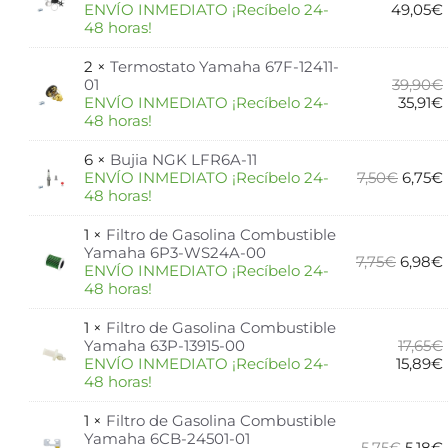
ENVÍO INMEDIATO ¡Recíbelo 24-
49,05
€
48 horas!
2 ×
Termostato Yamaha 67F-12411-
01
39,90
€
ENVÍO INMEDIATO ¡Recíbelo 24-
35,91
€
48 horas!
6 ×
Bujia NGK LFR6A-11
ENVÍO INMEDIATO ¡Recíbelo 24-
7,50
€
6,75
€
48 horas!
1 ×
Filtro de Gasolina Combustible
Yamaha 6P3-WS24A-00
7,75
€
6,98
€
ENVÍO INMEDIATO ¡Recíbelo 24-
48 horas!
1 ×
Filtro de Gasolina Combustible
Yamaha 63P-13915-00
17,65
€
ENVÍO INMEDIATO ¡Recíbelo 24-
15,89
€
48 horas!
1 ×
Filtro de Gasolina Combustible
Yamaha 6CB-24501-01
5,75
€
5,18
€