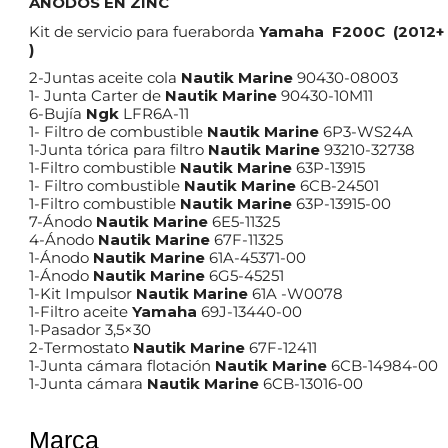
ANODOS EN ZINC
Kit de servicio para fueraborda
Yamaha F200C (2012+
)
2-Juntas aceite cola
Nautik Marine
90430-08003
1- Junta Carter de
Nautik Marine
90430-10M11
6-Bujía
Ngk
LFR6A-11
1- Filtro de combustible
Nautik Marine
6P3-WS24A
1-Junta tórica para filtro
Nautik Marine
93210-32738
1-Filtro combustible
Nautik Marine
63P-13915
1- Filtro combustible
Nautik Marine
6CB-24501
1-Filtro combustible
Nautik Marine
63P-13915-00
7-Ánodo
Nautik Marine
6E5-11325
4-Ánodo
Nautik Marine
67F-11325
1-Ánodo
Nautik Marine
61A-45371-00
1-Ánodo
Nautik Marine
6G5-45251
1-Kit Impulsor
Nautik Marine
61A -W0078
1-Filtro aceite
Yamaha
69J-13440-00
1-Pasador 3,5×30
2-Termostato
Nautik Marine
67F-12411
1-Junta cámara flotación
Nautik Marine
6CB-14984-00
1-Junta cámara
Nautik Marine
6CB-13016-00
Marca