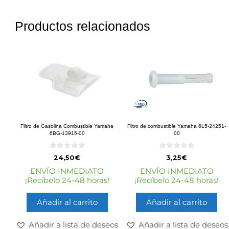
Productos relacionados
Filtro de Gasolina Combustible Yamaha
Filtro de combustible Yamaha 6L5-24251-
6BG-13915-00
00
0
0
24,50
€
3,25
€
d
d
e
e
ENVÍO INMEDIATO
ENVÍO INMEDIATO
5
5
¡Recíbelo 24-48 horas!
¡Recíbelo 24-48 horas!
Añadir al carrito
Añadir al carrito
Añadir a lista de deseos
Añadir a lista de deseos