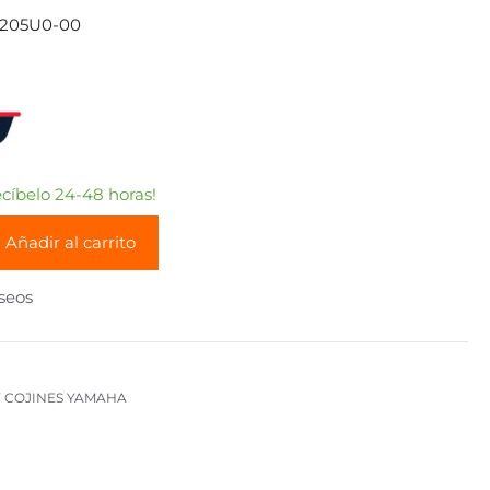
-205U0-00
íbelo 24-48 horas!
Añadir al carrito
eseos
 COJINES YAMAHA