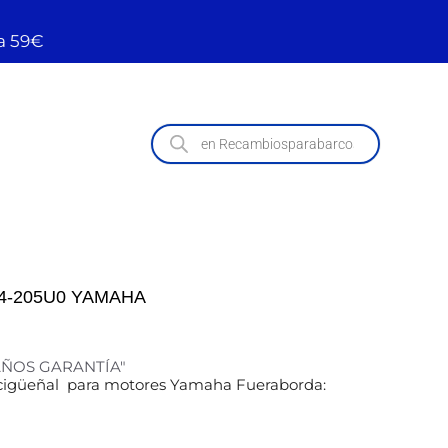
a 59€
4-205U0 YAMAHA
 AÑOS GARANTÍA"
 cigüeñal para motores Yamaha Fueraborda: