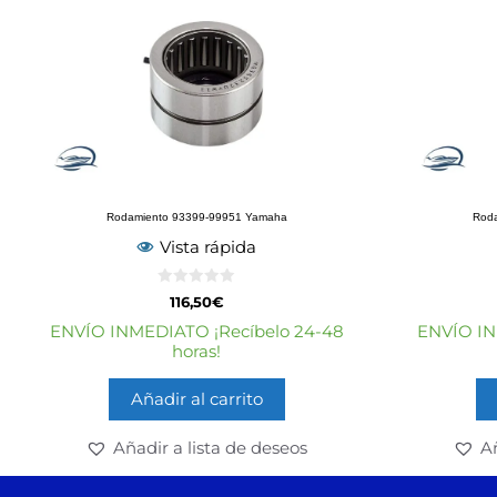
Rodamiento 93399-99951 Yamaha
Rod
Vista rápida
0
116,50
€
d
e
ENVÍO INMEDIATO ¡Recíbelo 24-48
ENVÍO IN
5
horas!
Añadir al carrito
Añadir a lista de deseos
Añ