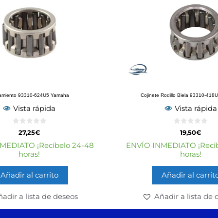
amiento 93310-624U5 Yamaha
Cojinete Rodillo Biela 93310-41
Vista rápida
Vista rápida
0
0
27,25
€
19,50
€
d
d
e
e
MEDIATO ¡Recíbelo 24-48
ENVÍO INMEDIATO ¡Recíb
5
5
horas!
horas!
Añadir al carrito
Añadir al carrit
adir a lista de deseos
Añadir a lista de 