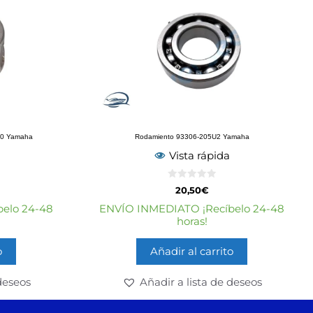
8U0 Yamaha
Rodamiento 93306-205U2 Yamaha
Vista rápida
0
20,50
€
d
e
elo 24-48
ENVÍO INMEDIATO ¡Recíbelo 24-48
5
horas!
o
Añadir al carrito
deseos
Añadir a lista de deseos