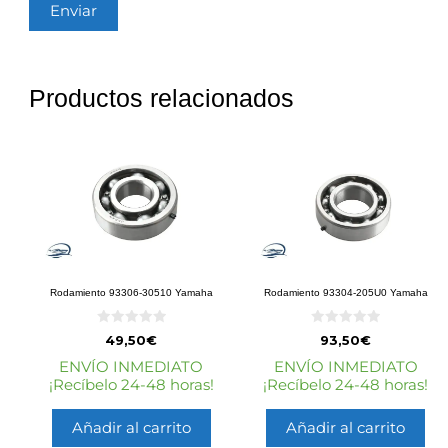
Productos relacionados
Rodamiento 93306-30510 Yamaha
Rodamiento 93304-205U0 Yamaha
0
0
49,50
€
93,50
€
d
d
e
e
ENVÍO INMEDIATO
ENVÍO INMEDIATO
5
5
¡Recíbelo 24-48 horas!
¡Recíbelo 24-48 horas!
Añadir al carrito
Añadir al carrito