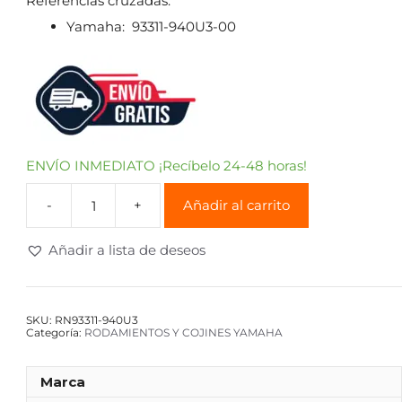
Referencias cruzadas:
Yamaha: 93311-940U3-00
ENVÍO INMEDIATO ¡Recíbelo 24-48 horas!
Añadir al carrito
Añadir a lista de deseos
SKU:
RN93311-940U3
Categoría:
RODAMIENTOS Y COJINES YAMAHA
Marca