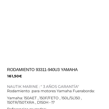
RODAMIENTO 93311-940U3 YAMAHA
161,50
€
NAUTIK MARINE : " 3 AÑOS GARANTÍA"
Rodamiento para motores Yamaha Fueraborda:
Yamaha: 150AET , 150F/FETO , 150L/SL150 ,
150TR/150TXRA , D150H • 17