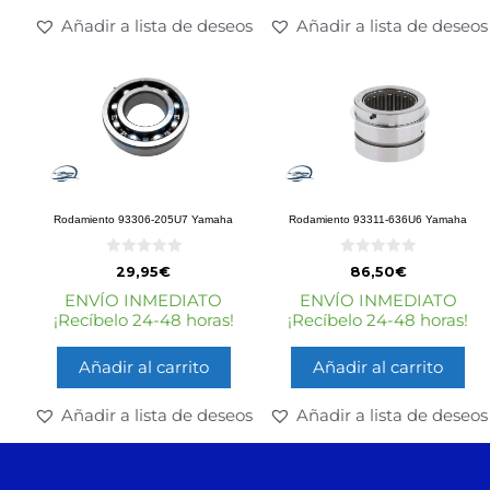
Añadir a lista de deseos
Añadir a lista de deseos
Rodamiento 93306-205U7 Yamaha
Rodamiento 93311-636U6 Yamaha
0
0
29,95
€
86,50
€
d
d
e
e
ENVÍO INMEDIATO
ENVÍO INMEDIATO
5
5
¡Recíbelo 24-48 horas!
¡Recíbelo 24-48 horas!
Añadir al carrito
Añadir al carrito
Añadir a lista de deseos
Añadir a lista de deseos