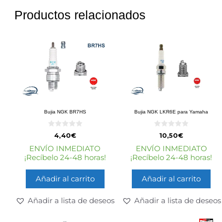
Productos relacionados
Bujia NGK BR7HS
Bujia NGK LKR6E para Yamaha
0
0
4,40
€
10,50
€
d
d
e
e
ENVÍO INMEDIATO
ENVÍO INMEDIATO
5
5
¡Recíbelo 24-48 horas!
¡Recíbelo 24-48 horas!
Añadir al carrito
Añadir al carrito
Añadir a lista de deseos
Añadir a lista de deseos