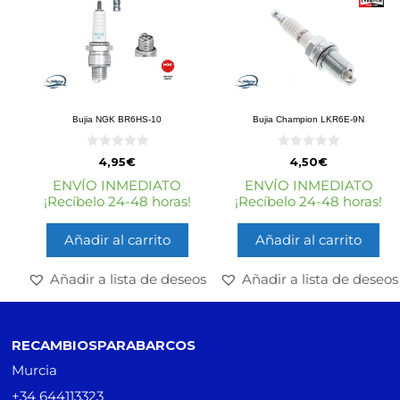
Bujia NGK BR6HS-10
Bujia Champion LKR6E-9N
0
0
4,95
€
4,50
€
d
d
e
e
ENVÍO INMEDIATO
ENVÍO INMEDIATO
5
5
¡Recíbelo 24-48 horas!
¡Recíbelo 24-48 horas!
Añadir al carrito
Añadir al carrito
Añadir a lista de deseos
Añadir a lista de deseos
RECAMBIOSPARABARCOS
Murcia
+34 644113323