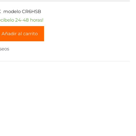
GK modelo CR6HSB
íbelo 24-48 horas!
Añadir al carrito
eseos