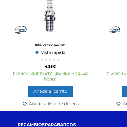
Bujia DENSO W22FSR
Vista rápida
0
4,25
€
d
e
ENVÍO INMEDIATO ¡Recíbelo 24-48
ENVÍO IN
5
horas!
Añadir al carrito
Añadir a lista de deseos
Añ
RECAMBIOSPARABARCOS