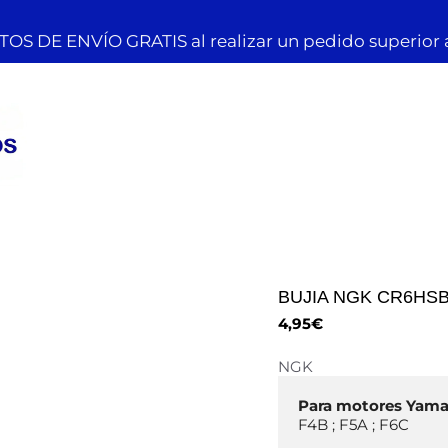
OS DE ENVÍO GRATIS al realizar un pedido superior 
BUJIA NGK CR6HS
4,95
€
NGK
F4B ; F5A ; F6C