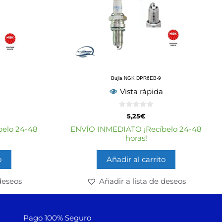
Bujia NGK DPR6EB-9
Vista rápida
0
5,25
€
d
e
elo 24-48
ENVÍO INMEDIATO ¡Recíbelo 24-48
5
horas!
o
Añadir al carrito
deseos
Añadir a lista de deseos
Pago 100% Seguro