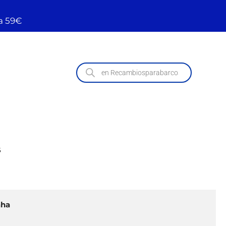
a 59€
B