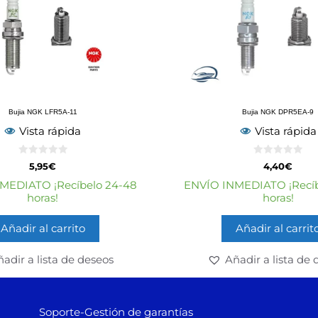
Bujia NGK LFR5A-11
Bujia NGK DPR5EA-9
Vista rápida
Vista rápida
0
0
5,95
€
4,40
€
d
d
e
e
MEDIATO ¡Recíbelo 24-48
ENVÍO INMEDIATO ¡Recíb
5
5
horas!
horas!
Añadir al carrito
Añadir al carrit
adir a lista de deseos
Añadir a lista de 
Soporte-Gestión de garantías