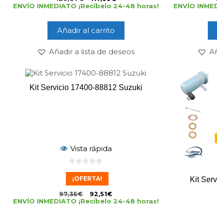
ENVÍO INMEDIATO ¡Recíbelo 24-48 horas!
ENVÍO INMED
Añadir al carrito
Añadir a lista de deseos
Añ
Kit Servicio 17400-88812 Suzuki
Vista rápida
0
d
¡OFERTA!
Kit Ser
e
5
97,35
€
92,51
€
ENVÍO INMEDIATO ¡Recíbelo 24-48 horas!