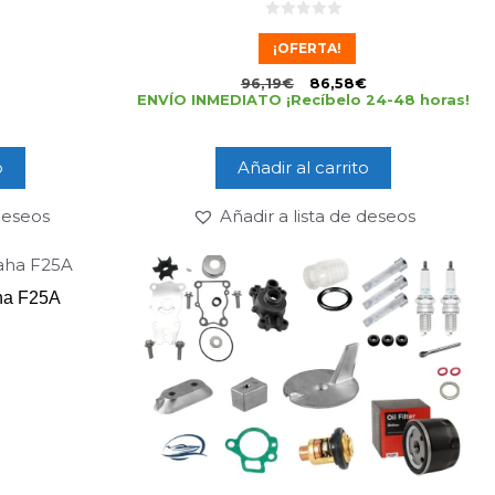
0
d
¡OFERTA!
e
5
96,19
€
86,58
€
ENVÍO INMEDIATO ¡Recíbelo 24-48 horas!
o
Añadir al carrito
 deseos
Añadir a lista de deseos
aha F25A