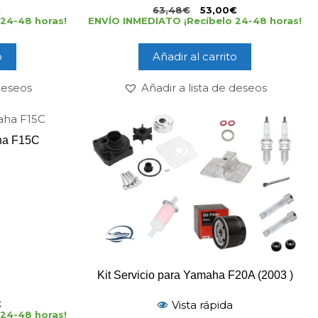
5
€
63,48
€
53,00
€
24-48 horas!
ENVÍO INMEDIATO ¡Recíbelo 24-48 horas!
o
Añadir al carrito
 deseos
Añadir a lista de deseos
aha F15C
Kit Servicio para Yamaha F20A (2003 )
Vista rápida
€
24-48 horas!