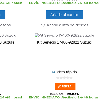
24-48 horas!
ENVÍO INMEDIATO ¡Recíbelo 24-48 horas!
o
Añadir al carrito
 deseos
Añadir a lista de deseos
0 Suzuki
Kit Servicio 17400-92822 Suzuki
Vista rápida
0
d
¡OFERTA!
e
5
€
105,04
€
99,83
€
24-48 horas!
ENVÍO INMEDIATO ¡Recíbelo 24-48 horas!