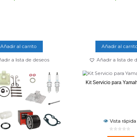
Añadir al carrito
Añadir al carrit
adir a lista de deseos
Añadir a lista de
Kit Servicio para Yam
Vista rápida
0