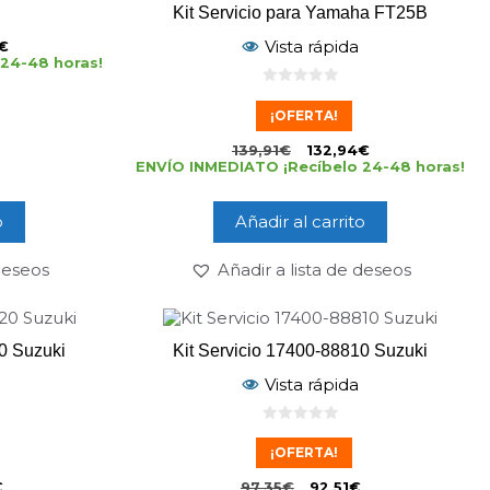
Kit Servicio para Yamaha FT25B
Vista rápida
€
24-48 horas!
0
d
¡OFERTA!
e
5
139,91
€
132,94
€
ENVÍO INMEDIATO ¡Recíbelo 24-48 horas!
o
Añadir al carrito
 deseos
Añadir a lista de deseos
0 Suzuki
Kit Servicio 17400-88810 Suzuki
Vista rápida
0
d
¡OFERTA!
e
5
€
97,35
€
92,51
€