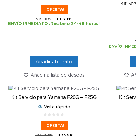
Kit Se
0
d
¡OFERTA!
e
5
98,10
€
88,30
€
ENVÍO INMEDIATO ¡Recíbelo 24-48 horas!
ENVÍO INMED
Añadir al carrito
Añadir a lista de deseos
Añ
Kit Servicio para Yamaha F20G – F25G
Kit Ser
Vista rápida
0
d
¡OFERTA!
e
5
126,87
€
117,99
€