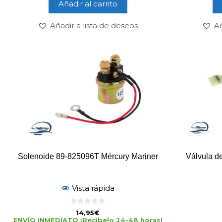
Añadir al carrito
Añadir a lista de deseos
Añ
Solenoide 89-825096T Mércury Mariner
Válvula d
Vista rápida
0
14,95
€
d
ENVÍO INMEDIATO ¡Recíbelo 24-48 horas!
e