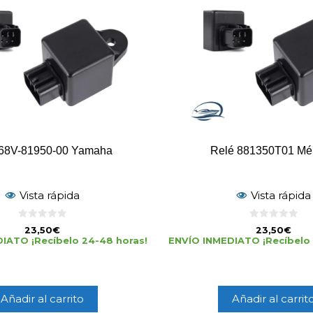
 68V-81950-00 Yamaha
Relé 881350T01 Mé
Vista rápida
Vista rápida
0
0
23,50
€
23,50
€
d
d
IATO ¡Recíbelo 24-48 horas!
ENVÍO INMEDIATO ¡Recíbelo 
e
e
5
5
Añadir al carrito
Añadir al carrit