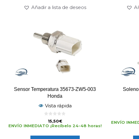
Añ
Añadir a lista de deseos
Sensor Temperatura 35673-ZW5-003
Soleno
Honda
Vista rápida
0
15,50
€
ENVÍO INMED
d
ENVÍO INMEDIATO ¡Recíbelo 24-48 horas!
e
5