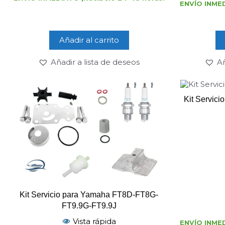
ENVÍO INMED
5
Añadir al carrito
Añadir a lista de deseos
Añ
Kit Servic
Kit Servicio para Yamaha FT8D-FT8G-
FT9.9G-FT9.9J
Vista rápida
ENVÍO INMED