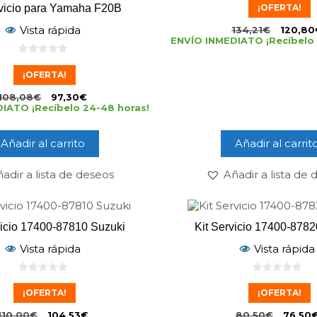
d
¡OFERTA!
rvicio para Yamaha F20B
e
5
Vista rápida
134,21
€
120,80
ENVÍO INMEDIATO ¡Recíbelo 
0
d
¡OFERTA!
e
5
108,08
€
97,30
€
IATO ¡Recíbelo 24-48 horas!
Añadir al carrito
Añadir al carrit
adir a lista de deseos
Añadir a lista de
vicio 17400-87810 Suzuki
Kit Servicio 17400-8782
Vista rápida
Vista rápida
0
0
d
d
¡OFERTA!
¡OFERTA!
e
e
5
5
110,00
€
104,53
€
80,50
€
76,50