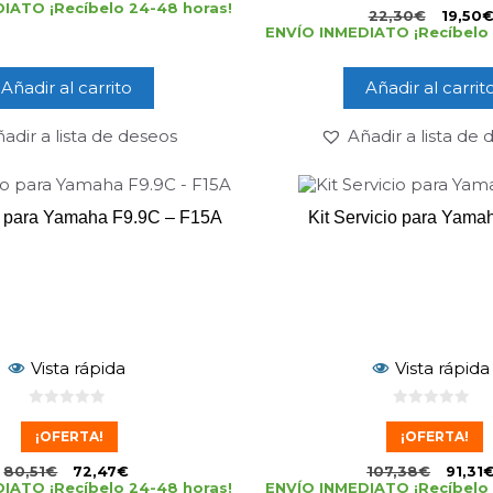
5
IATO ¡Recíbelo 24-48 horas!
e
22,30
€
19,50
5
ENVÍO INMEDIATO ¡Recíbelo 
Añadir al carrito
Añadir al carrit
adir a lista de deseos
Añadir a lista de
io para Yamaha F9.9C – F15A
Kit Servicio para Yam
Vista rápida
Vista rápida
0
0
d
d
¡OFERTA!
¡OFERTA!
e
e
5
5
80,51
€
72,47
€
107,38
€
91,31
IATO ¡Recíbelo 24-48 horas!
ENVÍO INMEDIATO ¡Recíbelo 