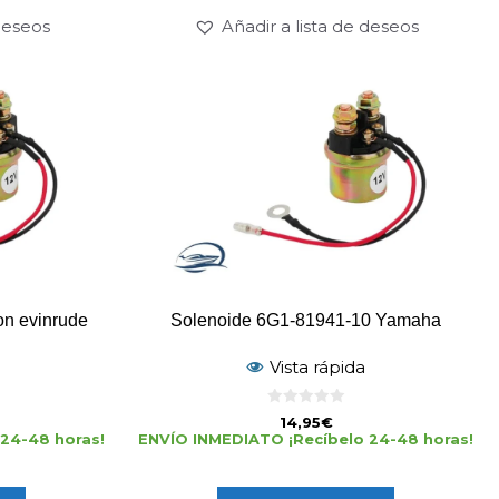
 deseos
Añadir a lista de deseos
n evinrude
Solenoide 6G1-81941-10 Yamaha
Vista rápida
0
14,95
€
d
24-48 horas!
ENVÍO INMEDIATO ¡Recíbelo 24-48 horas!
e
5