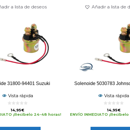
adir a lista de deseos
Añadir a lista de
ide 31800-94401 Suzuki
Solenoide 5030783 Johnso
Vista rápida
Vista rápida
0
0
14,95
€
14,95
€
d
d
IATO ¡Recíbelo 24-48 horas!
ENVÍO INMEDIATO ¡Recíbelo 
e
e
5
5