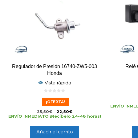
Regulador de Presión 16740-ZW5-003
Relé
Honda
Vista rápida
0
d
¡OFERTA!
e
ENVÍO INMED
5
25,50
€
22,50
€
ENVÍO INMEDIATO ¡Recíbelo 24-48 horas!
Añadir al carrito