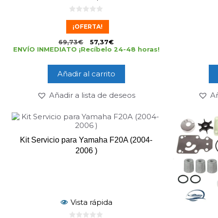
0
d
¡OFERTA!
e
5
69,73
€
57,37
€
ENVÍO INMEDIATO ¡Recíbelo 24-48 horas!
Añadir al carrito
Añadir a lista de deseos
Añ
Kit Servicio para Yamaha F20A (2004-
2006 )
Vista rápida