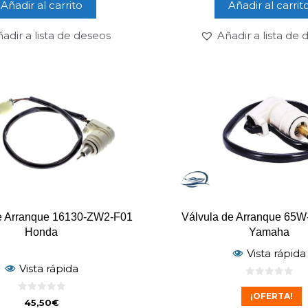
Añadir al carrito
Añadir al carrit
adir a lista de deseos
Añadir a lista de
e Arranque 16130-ZW2-F01
Válvula de Arranque 65W
Honda
Yamaha
Vista rápida
Vista rápida
0
d
¡OFERTA!
0
e
45,50
€
d