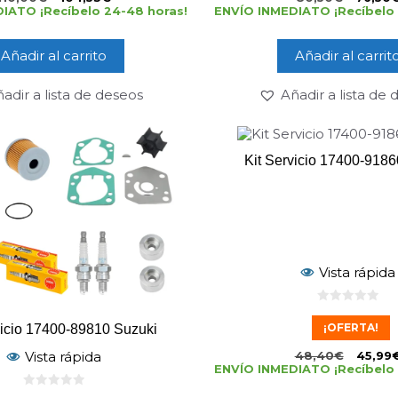
IATO ¡Recíbelo 24-48 horas!
ENVÍO INMEDIATO ¡Recíbelo 
Añadir al carrito
Añadir al carrit
adir a lista de deseos
Añadir a lista de
Kit Servicio 17400-9186
Vista rápida
0
d
¡OFERTA!
vicio 17400-89810 Suzuki
e
5
Vista rápida
48,40
€
45,99
ENVÍO INMEDIATO ¡Recíbelo 
0