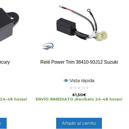
rcury
Relé Power Trim 38410-93J12 Suzuki
Vista rápida
0
61,50
€
d
24-48 horas!
ENVÍO INMEDIATO ¡Recíbelo 24-48 horas!
e
5
o
Añadir al carrito