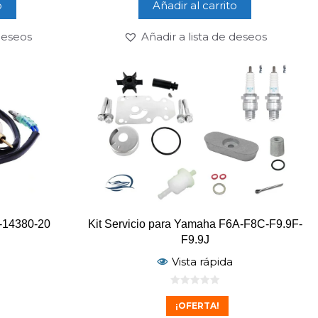
o
Añadir al carrito
 deseos
Añadir a lista de deseos
-14380-20
Kit Servicio para Yamaha F6A-F8C-F9.9F-
F9.9J
Vista rápida
0
d
¡OFERTA!
e