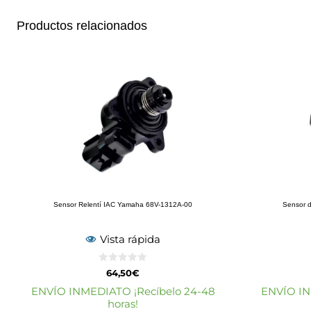
Productos relacionados
Sensor Relentí IAC Yamaha 68V-1312A-00
Sensor 
Vista rápida
0
64,50
€
d
e
ENVÍO INMEDIATO ¡Recíbelo 24-48
ENVÍO IN
5
horas!