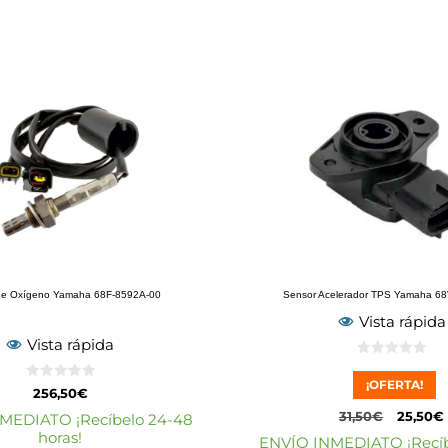
de Oxígeno Yamaha 68F-8592A-00
Sensor Acelerador TPS Yamaha 68
Vista rápida
Vista rápida
0
d
¡OFERTA!
0
e
256,50
€
d
5
e
31,50
€
25,50
€
MEDIATO ¡Recíbelo 24-48
5
horas!
ENVÍO INMEDIATO ¡Recíb