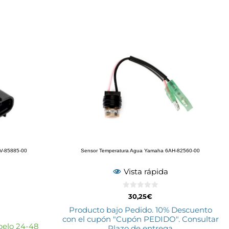
V-85885-00
Sensor Temperatura Agua Yamaha 6AH-82560-00
Vista rápida
0
30,25
€
d
e
Producto bajo Pedido. 10% Descuento
5
con el cupón "Cupón PEDIDO". Consultar
elo 24-48
Plazo de entrega