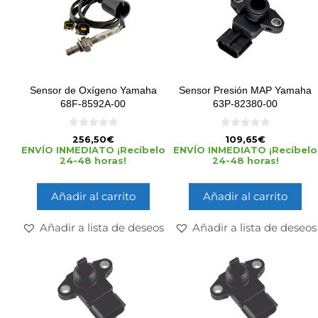
Sensor de Oxígeno Yamaha
Sensor Presión MAP Yamaha
68F-8592A-00
63P-82380-00
0
0
256,50
€
109,65
€
d
d
ENVÍO INMEDIATO ¡Recíbelo
ENVÍO INMEDIATO ¡Recíbelo
e
e
24-48 horas!
24-48 horas!
5
5
Añadir al carrito
Añadir al carrito
Añadir a lista de deseos
Añadir a lista de deseos