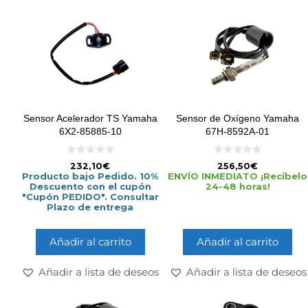
Sensor Acelerador TS Yamaha
Sensor de Oxígeno Yamaha
6X2-85885-10
67H-8592A-01
0
0
232,10
€
256,50
€
d
d
Producto bajo Pedido. 10%
ENVÍO INMEDIATO ¡Recíbelo
e
e
Descuento con el cupón
24-48 horas!
5
5
"Cupón PEDIDO". Consultar
Plazo de entrega
Añadir al carrito
Añadir al carrito
Añadir a lista de deseos
Añadir a lista de deseos