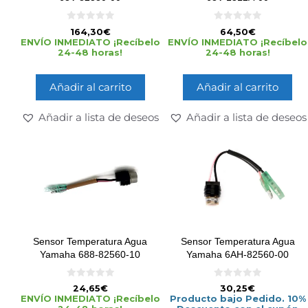
0
0
164,30
€
64,50
€
d
d
ENVÍO INMEDIATO ¡Recíbelo
ENVÍO INMEDIATO ¡Recíbelo
e
e
24-48 horas!
24-48 horas!
5
5
Añadir al carrito
Añadir al carrito
Añadir a lista de deseos
Añadir a lista de deseos
Sensor Temperatura Agua
Sensor Temperatura Agua
Yamaha 688-82560-10
Yamaha 6AH-82560-00
0
0
24,65
€
30,25
€
d
d
ENVÍO INMEDIATO ¡Recíbelo
Producto bajo Pedido. 10%
e
e