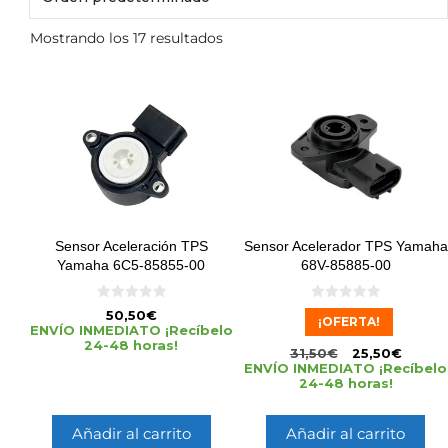
Mostrando los 17 resultados
Sensor Aceleración TPS
Sensor Acelerador TPS Yamaha
Yamaha 6C5-85855-00
68V-85885-00
0
0
50,50
€
¡OFERTA!
d
d
ENVÍO INMEDIATO ¡Recíbelo
e
e
24-48 horas!
5
5
31,50
€
25,50
€
ENVÍO INMEDIATO ¡Recíbelo
24-48 horas!
Añadir al carrito
Añadir al carrito