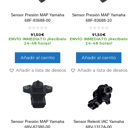
Sensor Presión MAP Yamaha
Sensor Presión MAP Yamaha
68F-83688-00
68F-83688-10
0
0
91,50
€
91,50
€
d
d
ENVÍO INMEDIATO ¡Recíbelo
ENVÍO INMEDIATO ¡Recíbelo
e
e
24-48 horas!
24-48 horas!
5
5
Añadir al carrito
Añadir al carrito
Añadir a lista de deseos
Añadir a lista de deseos
Sensor Presión MAP Yamaha
Sensor Relentí IAC Yamaha
68V-82380-00
68V-1312A-00