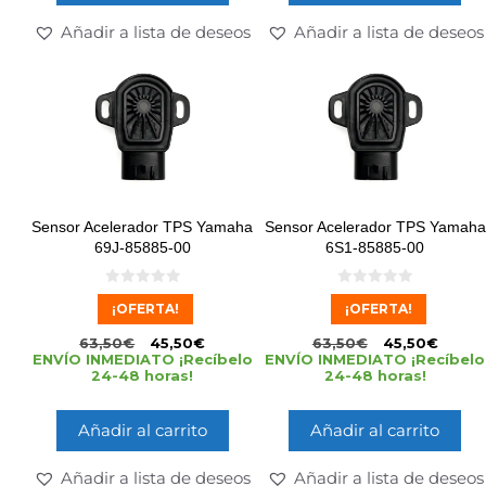
Añadir a lista de deseos
Añadir a lista de deseos
Sensor Acelerador TPS Yamaha
Sensor Acelerador TPS Yamaha
69J-85885-00
6S1-85885-00
0
0
¡OFERTA!
¡OFERTA!
d
d
e
e
5
5
63,50
€
45,50
€
63,50
€
45,50
€
ENVÍO INMEDIATO ¡Recíbelo
ENVÍO INMEDIATO ¡Recíbelo
24-48 horas!
24-48 horas!
Añadir al carrito
Añadir al carrito
Añadir a lista de deseos
Añadir a lista de deseos