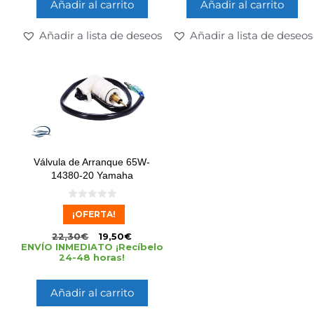
Añadir al carrito
Añadir al carrito
Añadir a lista de deseos
Añadir a lista de deseos
Válvula de Arranque 65W-
14380-20 Yamaha
0
¡OFERTA!
d
e
5
22,30
€
19,50
€
ENVÍO INMEDIATO ¡Recíbelo
24-48 horas!
Añadir al carrito