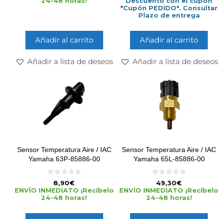
24-48 horas!
Descuento con el cupón
5
5
"Cupón PEDIDO". Consultar
Plazo de entrega
Añadir al carrito
Añadir al carrito
Añadir a lista de deseos
Añadir a lista de deseos
Sensor Temperatura Aire / IAC
Sensor Temperatura Aire / IAC
Yamaha 63P-85886-00
Yamaha 65L-85886-00
0
0
8,90
€
49,30
€
d
d
ENVÍO INMEDIATO ¡Recíbelo
ENVÍO INMEDIATO ¡Recíbelo
e
e
24-48 horas!
24-48 horas!
5
5