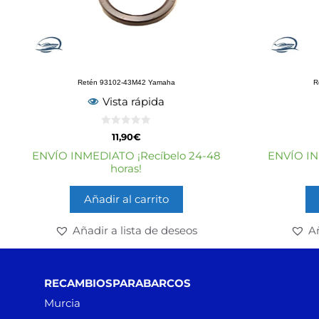
Retén 93102-43M42 Yamaha
R
Vista rápida
0
11,90
€
d
e
ENVÍO INMEDIATO ¡Recíbelo 24-48
ENVÍO IN
5
horas!
Añadir al carrito
Añadir a lista de deseos
Añ
RECAMBIOSPARABARCOS
Murcia