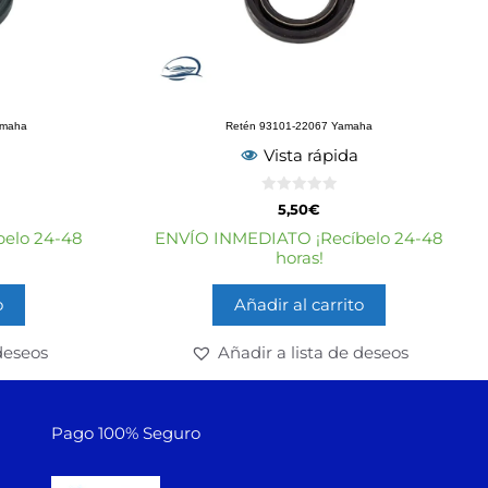
amaha
Retén 93101-22067 Yamaha
Vista rápida
0
5,50
€
d
e
elo 24-48
ENVÍO INMEDIATO ¡Recíbelo 24-48
5
horas!
o
Añadir al carrito
deseos
Añadir a lista de deseos
Pago 100% Seguro