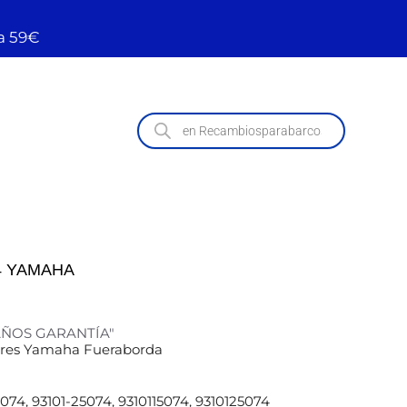
a 59€
4 YAMAHA
 AÑOS GARANTÍA"
tores Yamaha Fueraborda
074, 93101-25074, 9310115074, 9310125074