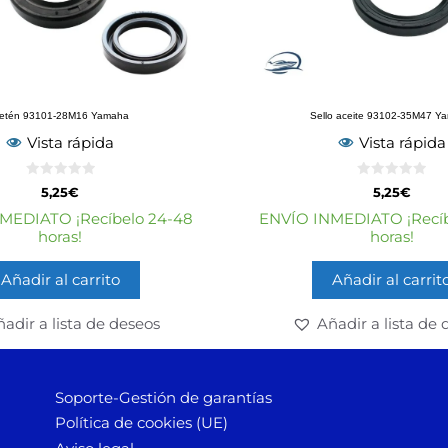
etén 93101-28M16 Yamaha
Sello aceite 93102-35M47 Y
Vista rápida
Vista rápida
0
0
5,25
€
5,25
€
d
d
e
e
MEDIATO ¡Recíbelo 24-48
ENVÍO INMEDIATO ¡Recíb
5
5
horas!
horas!
Añadir al carrito
Añadir al carrit
adir a lista de deseos
Añadir a lista de 
Soporte-Gestión de garantías
Política de cookies (UE)