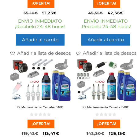
¡OFERTA!
¡OFERTA!
d
d
e
e
5
5
55,10
€
51,23
€
45,55
€
42,36
€
ENVÍO INMEDIATO
ENVÍO INMEDIATO
¡Recíbelo 24-48 horas!
¡Recíbelo 24-48 horas!
Añadir al carrito
Añadir al carrito
Añadir a lista de deseos
Añadir a lista de deseos
Kit Mantenimiento Yamaha F40B
Kit Mantenimiento Yamaha F40F
0
0
¡OFERTA!
¡OFERTA!
d
d
e
e
5
5
119,42
€
113,47
€
142,30
€
128,13
€