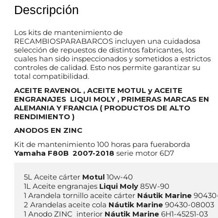
Descripción
Los kits de mantenimiento de
RECAMBIOSPARABARCOS incluyen una cuidadosa
selección de repuestos de distintos fabricantes, los
cuales han sido inspeccionados y sometidos a estrictos
controles de calidad. Esto nos permite garantizar su
total compatibilidad.
ACEITE RAVENOL , ACEITE MOTUL y ACEITE
ENGRANAJES LIQUI MOLY , PRIMERAS MARCAS EN
ALEMANIA Y FRANCIA ( PRODUCTOS DE ALTO
RENDIMIENTO )
ANODOS EN ZINC
Kit de mantenimiento 100 horas para fueraborda
Yamaha F80B 2007-2018
serie motor 6D7
5L Aceite cárter 
Motul
 10w-40 

1L Aceite engranajes 
Liqui Moly
 85W-90

1 Arandela tornillo aceite cárter 
Náutik Marine
 90430
2 Arandelas aceite cola 
Náutik Marine
 90430-08003

1 Anodo ZINC  interior 
Náutik Marine 
6H1-45251-03
