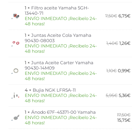
1 ×
Filtro aceite Yamaha 5GH-
13440-71
7,50
€
6,75
€
ENVÍO INMEDIATO ¡Recíbelo 24-
48 horas!
1 ×
Juntas Aceite Cola Yamaha
90430-08003
1,40
€
1,26
€
ENVÍO INMEDIATO ¡Recíbelo 24-
48 horas!
1 ×
Junta Aceite Carter Yamaha
90430-14M09
1,10
€
0,99
€
ENVÍO INMEDIATO ¡Recíbelo 24-
48 horas!
4 ×
Bujia NGK LFR5A-11
ENVÍO INMEDIATO ¡Recíbelo 24-
5,95
€
5,36
€
48 horas!
1 ×
Ánodo 67F-45371-00 Yamaha
17,50
€
ENVÍO INMEDIATO ¡Recíbelo 24-
15,75
€
48 horas!