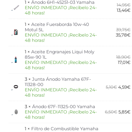
1 ×
Ánodo 6H1-45251-03 Yamaha
14,95
€
ENVÍO INMEDIATO ¡Recíbelo 24-
13,46
€
48 horas!
1 ×
Aceite Fueraborda 10w-40
Motul 5L
39,75
€
ENVÍO INMEDIATO ¡Recíbelo 24-
35,78
€
48 horas!
1 ×
Aceite Engranajes Liqui Moly
85w-90 1L
18,90
€
ENVÍO INMEDIATO ¡Recíbelo 24-
17,01
€
48 horas!
3 ×
Junta Ánodo Yamaha 67F-
11328-00
5,10
€
4,59
€
ENVÍO INMEDIATO ¡Recíbelo 24-
48 horas!
3 ×
Ánodo 67F-11325-00 Yamaha
ENVÍO INMEDIATO ¡Recíbelo 24-
6,50
€
5,85
€
48 horas!
1 ×
Filtro de Combustible Yamaha