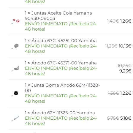
48 horas!
1 ×
Juntas Aceite Cola Yamaha
90430-08003
1,40
€
1,26
€
ENVÍO INMEDIATO ¡Recíbelo 24-
48 horas!
1 ×
Ánodo 67C-45251-00 Yamaha
ENVÍO INMEDIATO ¡Recíbelo 24-
11,25
€
10,13
€
48 horas!
1 ×
Ánodo 67C-45371-00 Yamaha
10,25
€
ENVÍO INMEDIATO ¡Recíbelo 24-
9,23
€
48 horas!
1 ×
Junta Goma Ánodo 66M-11328-
00
1,36
€
1,22
€
ENVÍO INMEDIATO ¡Recíbelo 24-
48 horas!
1 ×
Ánodo 62Y-11325-00 Yamaha
ENVÍO INMEDIATO ¡Recíbelo 24-
5,75
€
5,18
€
48 horas!