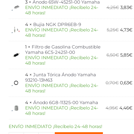
3 ×
Ánodo 65W-45251-00 Yamaha
ENVÍO INMEDIATO ¡Recíbelo 24-
4,25
€
3,83
€
48 horas!
4 ×
Bujia NGK DPR6EB-9
ENVÍO INMEDIATO ¡Recíbelo 24-
5,25
€
4,73
€
48 horas!
1 ×
Filtro de Gasolina Combustible
Yamaha 6C5-24251-00
6,50
€
5,85
€
ENVÍO INMEDIATO ¡Recíbelo 24-
48 horas!
4 ×
Junta Tórica Ánodo Yamaha
93210-13M63
0,70
€
0,63
€
ENVÍO INMEDIATO ¡Recíbelo 24-
48 horas!
4 ×
Ánodo 6G8-11325-00 Yamaha
ENVÍO INMEDIATO ¡Recíbelo 24-
4,95
€
4,46
€
48 horas!
ENVÍO INMEDIATO ¡Recíbelo 24-48 horas!