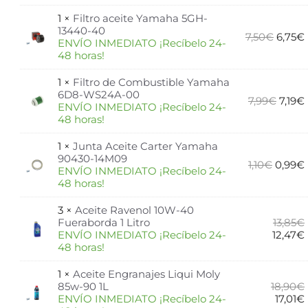
1 ×
Filtro aceite Yamaha 5GH-
13440-40
7,50
€
6,75
€
ENVÍO INMEDIATO ¡Recíbelo 24-
48 horas!
1 ×
Filtro de Combustible Yamaha
6D8-WS24A-00
7,99
€
7,19
€
ENVÍO INMEDIATO ¡Recíbelo 24-
48 horas!
1 ×
Junta Aceite Carter Yamaha
90430-14M09
1,10
€
0,99
€
ENVÍO INMEDIATO ¡Recíbelo 24-
48 horas!
3 ×
Aceite Ravenol 10W-40
Fueraborda 1 Litro
13,85
€
ENVÍO INMEDIATO ¡Recíbelo 24-
12,47
€
48 horas!
1 ×
Aceite Engranajes Liqui Moly
85w-90 1L
18,90
€
ENVÍO INMEDIATO ¡Recíbelo 24-
17,01
€