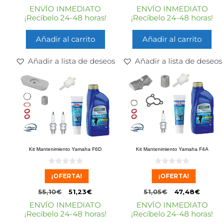
ENVÍO INMEDIATO
ENVÍO INMEDIATO
¡Recíbelo 24-48 horas!
¡Recíbelo 24-48 horas!
Añadir al carrito
Añadir al carrito
Añadir a lista de deseos
Añadir a lista de deseos
Kit Mantenimiento Yamaha F6D
Kit Mantenimiento Yamaha F4A
0
0
¡OFERTA!
¡OFERTA!
d
d
e
e
5
5
55,10
€
51,23
€
51,05
€
47,48
€
ENVÍO INMEDIATO
ENVÍO INMEDIATO
¡Recíbelo 24-48 horas!
¡Recíbelo 24-48 horas!