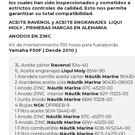
los cuales han sido inspeccionados y sometidos a
estrictos controles de calidad. Esto nos permite
garantizar su total compatibilidad.
ACEITE RAVENOL y ACEITE ENGRANAJES LIQUI
MOLY , PRIMERAS MARCAS EN ALEMANIA
ANODOS EN ZINC
Kit de mantenimiento 100 horas para fueraborda
Yamaha F50F ( Desde 2010 )
3L Aceite cárter 
Ravenol
 10w-40 

1L Aceite engranajes 
Liqui Moly
 85W-90

1 Arandela tornillo aceite cárter 
Náutik Marine
 90430
2 Arandelas aceite cola 
Náutik Marine
 90430-08003

1 Anodo ZINC  
Náutik Marine 
67C-45251-00

1 Anodo ZINC  interior 
Náutik Marine 
62Y-11325-00

1 Junta ánodo 
Náutik Marine
 66M-11328-00

4 Bujías 
NGK
 DPR6EB-9

1 Filtro aceite 5GH-13440-61   

1 Anodo ZINC 
Náutik Marine 
67C-45371-00

3 Anodo ZINC 
Náutik Marine 
65W-45251-00 

1 Filtro combustible 
Náutik Marine
 6D8-WS24A-00

1 Filtro combustible 
Náutik Marine
 6C5-24251-00
