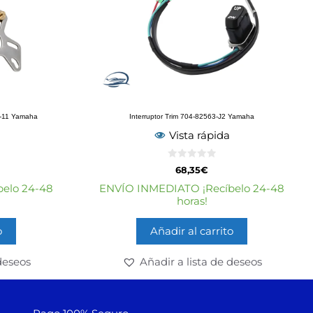
1-11 Yamaha
Interruptor Trim 704-82563-J2 Yamaha
Vista rápida
0
68,35
€
d
e
elo 24-48
ENVÍO INMEDIATO ¡Recíbelo 24-48
5
horas!
o
Añadir al carrito
deseos
Añadir a lista de deseos