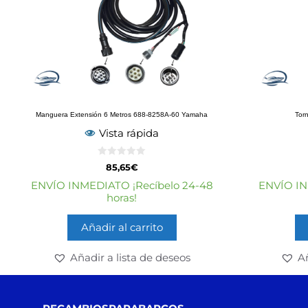
Manguera Extensión 6 Metros 688-8258A-60 Yamaha
Tor
Vista rápida
0
85,65
€
d
e
ENVÍO INMEDIATO ¡Recíbelo 24-48
ENVÍO IN
5
horas!
Añadir al carrito
Añadir a lista de deseos
Añ