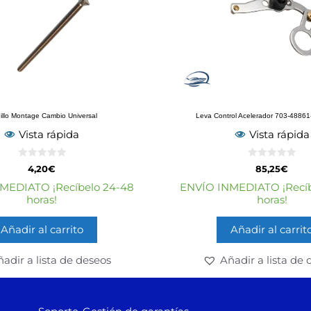
nillo Montage Cambio Universal
Leva Control Acelerador 703-4886
Vista rápida
Vista rápida
0
0
4,20
€
85,25
€
d
d
e
e
MEDIATO ¡Recíbelo 24-48
ENVÍO INMEDIATO ¡Recíb
5
5
horas!
horas!
Añadir al carrito
Añadir al carrit
adir a lista de deseos
Añadir a lista de 