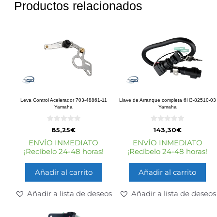
Productos relacionados
Leva Control Acelerador 703-48861-11
Llave de Arranque completa 6H3-82510-03
Yamaha
Yamaha
0
0
85,25
€
143,30
€
d
d
e
e
ENVÍO INMEDIATO
ENVÍO INMEDIATO
5
5
¡Recíbelo 24-48 horas!
¡Recíbelo 24-48 horas!
Añadir al carrito
Añadir al carrito
Añadir a lista de deseos
Añadir a lista de deseos