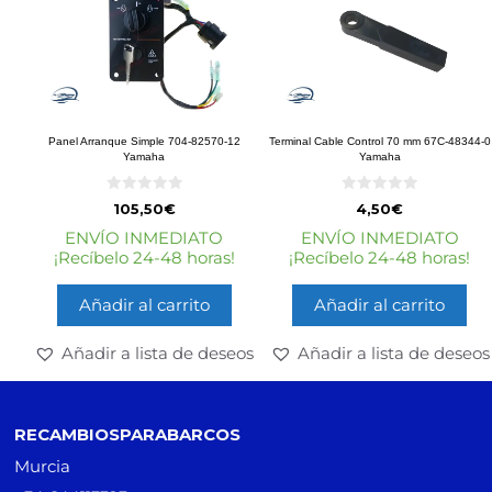
Panel Arranque Simple 704-82570-12
Terminal Cable Control 70 mm 67C-48344-0
Yamaha
Yamaha
0
0
105,50
€
4,50
€
d
d
e
e
ENVÍO INMEDIATO
ENVÍO INMEDIATO
5
5
¡Recíbelo 24-48 horas!
¡Recíbelo 24-48 horas!
Añadir al carrito
Añadir al carrito
Añadir a lista de deseos
Añadir a lista de deseos
RECAMBIOSPARABARCOS
Murcia