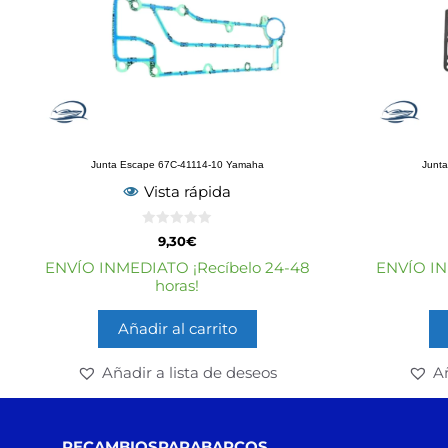
Junta Escape 67C-41114-10 Yamaha
Junt
Vista rápida
0
9,30
€
d
e
ENVÍO INMEDIATO ¡Recíbelo 24-48
ENVÍO IN
5
horas!
Añadir al carrito
Añadir a lista de deseos
Añ
RECAMBIOSPARABARCOS