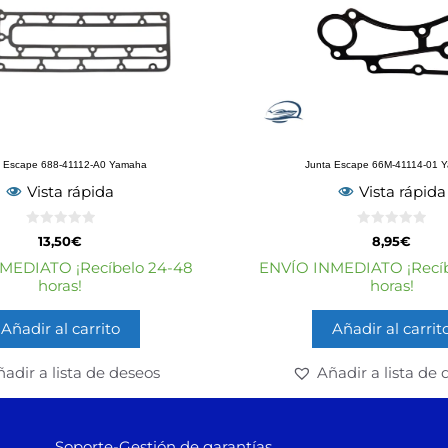
a Escape 688-41112-A0 Yamaha
Junta Escape 66M-41114-01 
Vista rápida
Vista rápida
0
0
13,50
€
8,95
€
d
d
e
e
MEDIATO ¡Recíbelo 24-48
ENVÍO INMEDIATO ¡Recíb
5
5
horas!
horas!
Añadir al carrito
Añadir al carrit
adir a lista de deseos
Añadir a lista de 
Soporte-Gestión de garantías