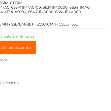
1331M, 81331M
4-A0, 663-41114-A0-00, 663411140000, 66341114A0,
64-41114-A0-00, 664411140000, 66441114A000
MH • 55B/BM/BET • E55C/CMH • 55ED • 55ET
íbelo 24-48 horas!
Añadir al carrito
eseos
APE YAMAHA