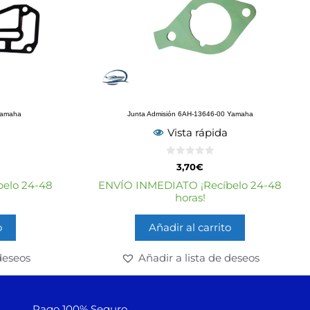
Yamaha
Junta Admisión 6AH-13646-00 Yamaha
Vista rápida
0
3,70
€
d
e
elo 24-48
ENVÍO INMEDIATO ¡Recíbelo 24-48
5
horas!
o
Añadir al carrito
deseos
Añadir a lista de deseos
Pago 100% Seguro