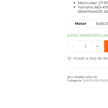
Mercruiser: 27-8
Yamaha: 663-4111
66341114A000, 6
Motor
E48C/C
ENVÍO INMEDIATO ¡Rec
Añadir a lista de d
SKU:
RN663-41114-00
Categoría:
JUNTAS DE ESC