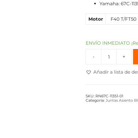
Yamaha: 67C-1135
Motor
F40 T/FT50 
ENVÍO INMEDIATO ¡Rec
Añadir a lista de d
SKU:
RN67C-11351-01
Categoría:
Juntas Asiento 