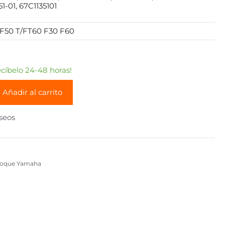
1-01, 67C1135101
F50 T/FT60 F30 F60
íbelo 24-48 horas!
Añadir al carrito
eseos
Bloque Yamaha