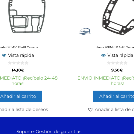
unta 66T-45113-A0 Yamaha
Junta 63D-45114-A0 Yam
Vista rápida
Vista rápida
0
0
14,10
€
9,50
€
d
d
e
e
MEDIATO ¡Recíbelo 24-48
ENVÍO INMEDIATO ¡Recíb
5
5
horas!
horas!
Añadir al carrito
Añadir al carrit
adir a lista de deseos
Añadir a lista de 
Soporte-Gestión de garantías