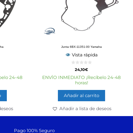
aha
Junta 6BX-11351-00 Yamaha
Vista rápida
0
24,10
€
d
e
elo 24-48
ENVÍO INMEDIATO ¡Recíbelo 24-48
5
horas!
o
Añadir al carrito
deseos
Añadir a lista de deseos
Pago 100% Seguro