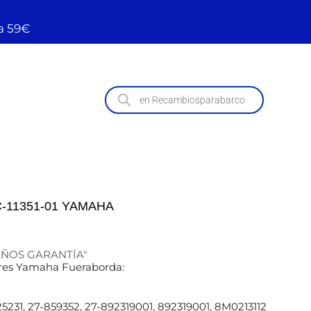
a 59€
-11351-01 YAMAHA
 AÑOS GARANTÍA"
res Yamaha Fueraborda:
25231, 27-859352, 27-892319001, 892319001, 8M0213112