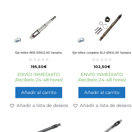
Eje hélice 6EE-G5611-00 Yamaha
Eje hélice completo 6L2-45611-00 Yamaha
0
0
195,50
€
102,50
€
d
d
e
e
ENVÍO INMEDIATO
ENVÍO INMEDIATO
5
5
¡Recíbelo 24-48 horas!
¡Recíbelo 24-48 horas!
Añadir al carrito
Añadir al carrito
Añadir a lista de deseos
Añadir a lista de deseos