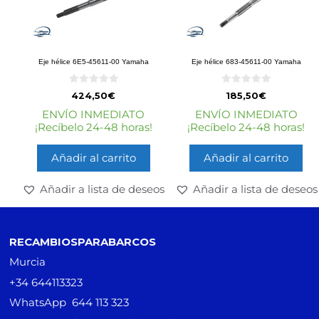
Eje hélice 6E5-45611-00 Yamaha
Eje hélice 683-45611-00 Yamaha
0
0
424,50
€
185,50
€
d
d
e
e
ENVÍO INMEDIATO
ENVÍO INMEDIATO
5
5
¡Recíbelo 24-48 horas!
¡Recíbelo 24-48 horas!
Añadir al carrito
Añadir al carrito
Añadir a lista de deseos
Añadir a lista de deseos
RECAMBIOSPARABARCOS
Murcia
+34 644113323
WhatsApp 644 113 323