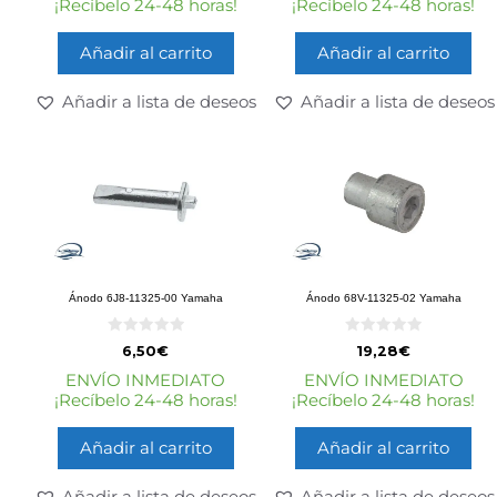
¡Recíbelo 24-48 horas!
¡Recíbelo 24-48 horas!
Añadir al carrito
Añadir al carrito
Añadir a lista de deseos
Añadir a lista de deseos
Ánodo 6J8-11325-00 Yamaha
Ánodo 68V-11325-02 Yamaha
0
0
6,50
€
19,28
€
d
d
e
e
ENVÍO INMEDIATO
ENVÍO INMEDIATO
5
5
¡Recíbelo 24-48 horas!
¡Recíbelo 24-48 horas!
Añadir al carrito
Añadir al carrito
Añadir a lista de deseos
Añadir a lista de deseos