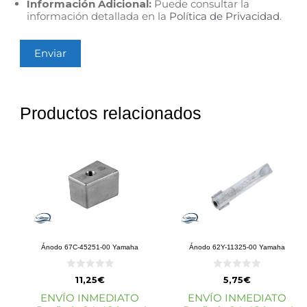
Información Adicional:
Puede consultar la
información detallada en la
Política de Privacidad
.
Productos relacionados
Ánodo 67C-45251-00 Yamaha
Ánodo 62Y-11325-00 Yamaha
0
0
11,25
€
5,75
€
d
d
e
e
ENVÍO INMEDIATO
ENVÍO INMEDIATO
5
5