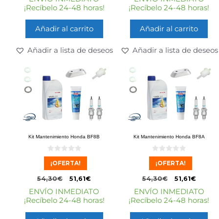
¡Recíbelo 24-48 horas!
¡Recíbelo 24-48 horas!
Añadir al carrito
Añadir al carrito
Añadir a lista de deseos
Añadir a lista de deseos
Kit Mantenimiento Honda BF8B
Kit Mantenimiento Honda BF8A
0
0
¡OFERTA!
¡OFERTA!
d
d
e
e
5
5
54,30
€
51,61
€
54,30
€
51,61
€
ENVÍO INMEDIATO
ENVÍO INMEDIATO
¡Recíbelo 24-48 horas!
¡Recíbelo 24-48 horas!