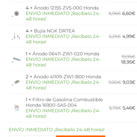
4 ×
Ánodo 12155-ZV5-000 Honda
ENVÍO INMEDIATO ¡Recíbelo 24-
6,95
€
6,60
€
48 horas!
4 ×
Bujia NGK DR7EA
ENVÍO INMEDIATO ¡Recíbelo 24-
5,25
€
4,99
€
48 horas!
1 ×
Ánodo 06411-ZW1-020 Honda
19,95
€
ENVÍO INMEDIATO ¡Recíbelo 24-
18,95
€
48 horas!
2 ×
Ánodo 41109-ZW1-B00 Honda
ENVÍO INMEDIATO ¡Recíbelo 24-
9,50
€
9,03
€
48 horas!
1 ×
Filtro de Gasolina Combustible
Honda 16900-SA5-004
5,75
€
5,46
€
ENVÍO INMEDIATO ¡Recíbelo 24-
48 horas!
ENVÍO INMEDIATO ¡Recíbelo 24-48 horas!