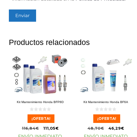
Productos relacionados
Kit Mantenimiento Honda BFP8D
Kit Mantenimiento Honda BF6A
0
0
¡OFERTA!
¡OFERTA!
d
d
e
e
5
5
116,84
€
111,05
€
48,70
€
46,29
€
ENVÍO INMEDIATO
ENVÍO INMEDIATO