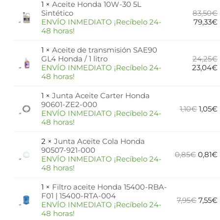
1 ×
Aceite Honda 10W-30 5L
Sintético
83,50
€
ENVÍO INMEDIATO ¡Recíbelo 24-
79,33
€
48 horas!
1 ×
Aceite de transmisión SAE90
GL4 Honda / 1 litro
24,25
€
ENVÍO INMEDIATO ¡Recíbelo 24-
23,04
€
48 horas!
1 ×
Junta Aceite Carter Honda
90601-ZE2-000
1,10
€
1,05
€
ENVÍO INMEDIATO ¡Recíbelo 24-
48 horas!
2 ×
Junta Aceite Cola Honda
90507-921-000
0,85
€
0,81
€
ENVÍO INMEDIATO ¡Recíbelo 24-
48 horas!
1 ×
Filtro aceite Honda 15400-RBA-
F01 | 15400-RTA-004
7,95
€
7,55
€
ENVÍO INMEDIATO ¡Recíbelo 24-
48 horas!