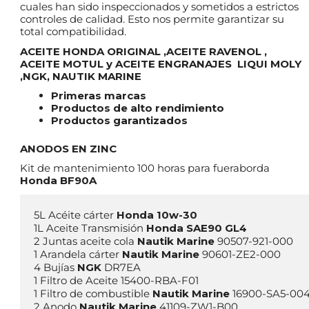
cuales han sido inspeccionados y sometidos a estrictos
controles de calidad. Esto nos permite garantizar su
total compatibilidad.
ACEITE HONDA ORIGINAL ,ACEITE RAVENOL ,
ACEITE MOTUL y ACEITE ENGRANAJES LIQUI MOLY
,NGK, NAUTIK MARINE
Primeras marcas
Productos de alto rendimiento
Productos garantizados
ANODOS EN ZINC
Kit de mantenimiento 100 horas para fueraborda
Honda BF90A
5L Acéite cárter 
Honda
1L Aceite Transmisión 
Honda SAE90 GL4
2 Juntas aceite cola 
Nautik Marine
 90507-921-000

1 Arandela cárter 
Nautik Marine
 90601-ZE2-000

4 Bujías 
NGK 
DR7EA

1 Filtro de Aceite 15400-RBA-F01

1 Filtro de combustible 
Nautik Marine
 16900-SA5-004
2 Anodo 
Nautik Marine
 41109-ZW1-B00
