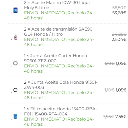
2 ×
Aceite Marino 10W-30 Liqui
Moly 5 Litros
56,50
€
ENVÍO INMEDIATO ¡Recíbelo 24-
53,68
€
48 horas!
2 ×
Aceite de transmisión SAE90
GL4 Honda / 1 litro
24,25
€
ENVÍO INMEDIATO ¡Recíbelo 24-
23,04
€
48 horas!
1 ×
Junta Aceite Carter Honda
90601-ZE2-000
1,10
€
1,05
€
ENVÍO INMEDIATO ¡Recíbelo 24-
48 horas!
2 ×
Junta Aceite Cola Honda 91301-
ZW4-003
1,10
€
1,05
€
ENVÍO INMEDIATO ¡Recíbelo 24-
48 horas!
1 ×
Filtro aceite Honda 15400-RBA-
F01 | 15400-RTA-004
7,95
€
7,55
€
ENVÍO INMEDIATO ¡Recíbelo 24-
48 horas!