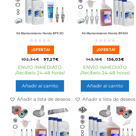
Kit Mantenimiento Honda BF9.9D
Kit Mantenimiento Honda BF40A
0
0
¡OFERTA!
¡OFERTA!
d
d
e
e
5
5
102,34
€
97,27
€
143,15
€
136,03
€
ENVÍO INMEDIATO
ENVÍO INMEDIATO
¡Recíbelo 24-48 horas!
¡Recíbelo 24-48 horas!
Añadir al carrito
Añadir al carrito
Añadir a lista de deseos
Añadir a lista de deseos