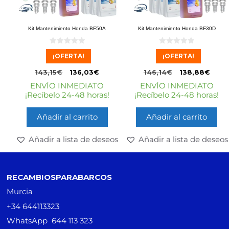
Kit Mantenimiento Honda BF50A
Kit Mantenimiento Honda BF30D
0
0
¡OFERTA!
¡OFERTA!
d
d
e
e
5
5
143,15
€
136,03
€
146,14
€
138,88
€
ENVÍO INMEDIATO
ENVÍO INMEDIATO
¡Recíbelo 24-48 horas!
¡Recíbelo 24-48 horas!
Añadir al carrito
Añadir al carrito
Añadir a lista de deseos
Añadir a lista de deseos
RECAMBIOSPARABARCOS
Murcia
+34 644113323
WhatsApp 644 113 323