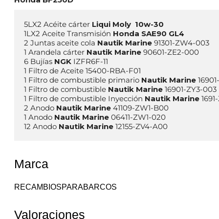
5LX2 Acéite cárter 
Liqui Moly 
1LX2 Aceite Transmisión 
Honda SAE90 GL4
2 Juntas aceite cola 
Nautik Marine
 91301-ZW4-003

1 Arandela cárter 
Nautik Marine
 90601-ZE2-000

6 Bujías 
NGK 
IZFR6F-11

1 Filtro de Aceite 15400-RBA-F01

1 Filtro de combustible primario 
Nautik Marine
 16901
1 Filtro de combustible 
Nautik Marine
 16901-ZY3-003

1 Filtro de combustible Inyección 
Nautik Marine
 1691
2 Anodo 
Nautik Marine
 41109-ZW1-B00

1 Anodo 
Nautik Marine
 06411-ZW1-020

12 Anodo 
Nautik Marine
 12155-ZV4-A00
Marca
RECAMBIOSPARABARCOS
Valoraciones