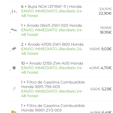
6 ×
Bujia NGK IZFR6F-11 | Honda
24,10
€
ENVÍO INMEDIATO ¡Recíbelo 24-
22,90
€
48 horas!
1 ×
Ánodo 06411-ZW1-020 Honda
19,95
€
ENVÍO INMEDIATO ¡Recíbelo 24-
18,95
€
48 horas!
2 ×
Ánodo 41109-ZW1-B00 Honda
ENVÍO INMEDIATO ¡Recíbelo 24-
9,50
€
9,03
€
48 horas!
10 ×
Ánodo 12155-ZV4-A00 Honda
ENVÍO INMEDIATO ¡Recíbelo 24-
4,95
€
4,70
€
48 horas!
1 ×
Filtro de Gasolina Combustible
Honda 16911-759-003
5,50
€
5,23
€
ENVÍO INMEDIATO ¡Recíbelo 24-
48 horas!
1 ×
Filtro de Gasolina Combustible
Honda 16901-ZY3-003
6,75
€
6,41
€