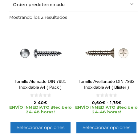
Mostrando los 2 resultados
Tornillo Alomado DIN 7981
Tornillo Avellanado DIN 7982
Inoxidable A4 ( Pack )
Inoxidable A4 ( Blister )
0
0
2,40
€
0,60
€
-
1,75
€
d
d
ENVÍO INMEDIATO ¡Recíbelo
ENVÍO INMEDIATO ¡Recíbelo
e
e
24-48 horas!
24-48 horas!
5
5
Seleccionar opciones
Seleccionar opciones