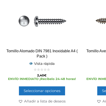
Tornillo Alomado DIN 7981 Inoxidable A4 (
Tornillo Av
Pack )
Vista rápida
0
2,40
€
d
ENVÍO INMEDIATO ¡Recíbelo 24-48 horas!
ENVÍO INMED
e
5
Seleccionar opciones
Se
Añadir a lista de deseos
Añ