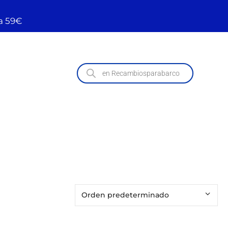
a 59€