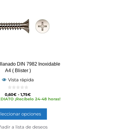
ellanado DIN 7982 Inoxidable
A4 ( Blister )
Vista rápida
0
0,60
€
-
1,75
€
d
IATO ¡Recíbelo 24-48 horas!
e
5
leccionar opciones
adir a lista de deseos