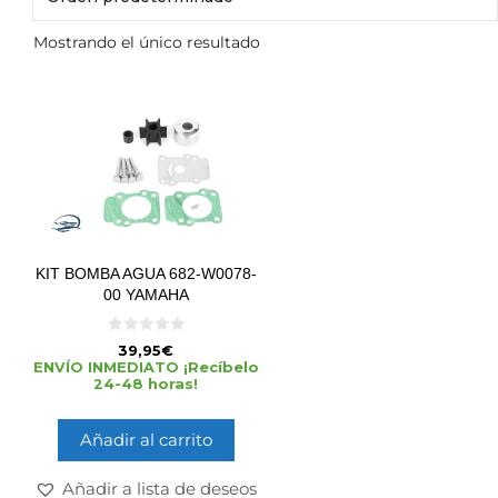
Mostrando el único resultado
KIT BOMBA AGUA 682-W0078-
00 YAMAHA
0
39,95
€
d
ENVÍO INMEDIATO ¡Recíbelo
e
24-48 horas!
5
Añadir al carrito
Añadir a lista de deseos