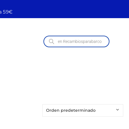
a 59€