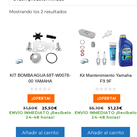
Mostrando los 2 resultados
KIT BOMBA AGUA 68T-W0078-
Kit Mantenimiento Yamaha
00 YAMAHA
F9.9F
0
0
¡OFERTA!
¡OFERTA!
d
d
e
e
5
5
31,50
€
25,50
€
55,10
€
51,23
€
ENVÍO INMEDIATO ¡Recíbelo
ENVÍO INMEDIATO ¡Recíbelo
24-48 horas!
24-48 horas!
Añadir al carrito
Añadir al carrito