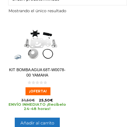
Mostrando el único resultado
KIT BOMBA AGUA 68T-W0078-
00 YAMAHA
0
¡OFERTA!
d
e
5
31,50
€
25,50
€
ENVÍO INMEDIATO ¡Recíbelo
24-48 horas!
Añadir al carrito