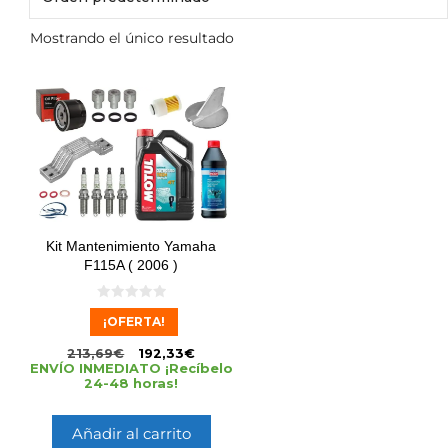
Mostrando el único resultado
Kit Mantenimiento Yamaha
F115A ( 2006 )
0
¡OFERTA!
d
e
5
213,69
€
192,33
€
ENVÍO INMEDIATO ¡Recíbelo
24-48 horas!
Añadir al carrito