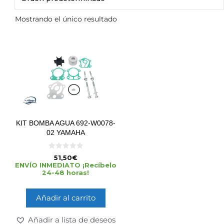
Mostrando el único resultado
KIT BOMBA AGUA 692-W0078-
02 YAMAHA
0
51,50
€
d
ENVÍO INMEDIATO ¡Recíbelo
e
24-48 horas!
5
Añadir al carrito
Añadir a lista de deseos