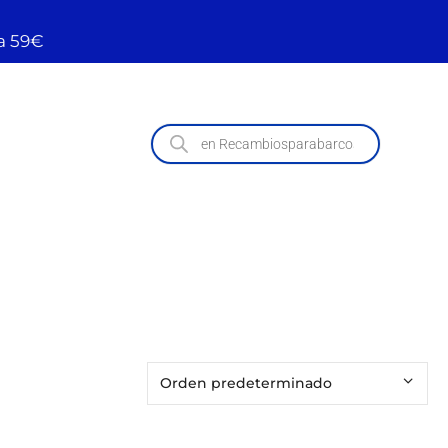
a 59€