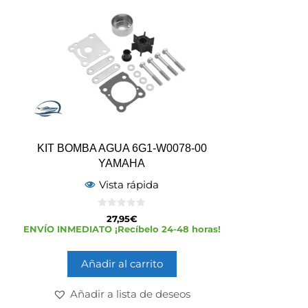
KIT BOMBA AGUA 6G1-W0078-00
YAMAHA
Vista rápida
0
27,95
€
d
ENVÍO INMEDIATO ¡Recíbelo 24-48 horas!
e
5
Añadir al carrito
Añadir a lista de deseos