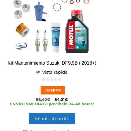
Kit Mantenimiento Suzuki DF9.9B ( 2018+)
Vista rápida
0
d
¡OFERTA!
e
5
88,40
€
84,01
€
ENVÍO INMEDIATO ¡Recíbelo 24-48 horas!
Añadir al carrito