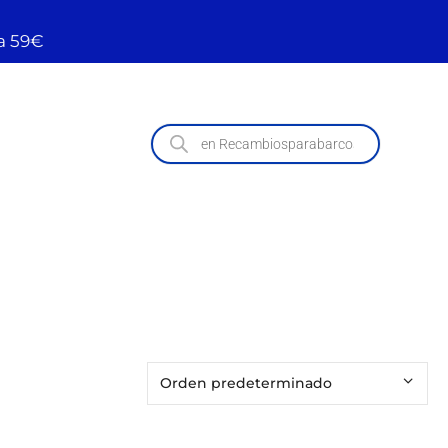
a 59€