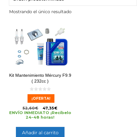
Mostrando el único resultado
Kit Mantenimiento Mércury F9.9
( 232cc )
0
¡OFERTA!
d
e
5
52,60
€
47,35
€
ENVÍO INMEDIATO ¡Recíbelo
24-48 horas!
Añadir al carrito