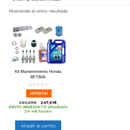
Mostrando el único resultado
Kit Mantenimiento Honda
BFT80A
0
¡OFERTA!
d
e
5
260,59
€
247,61
€
ENVÍO INMEDIATO ¡Recíbelo
24-48 horas!
Añadir al carrito