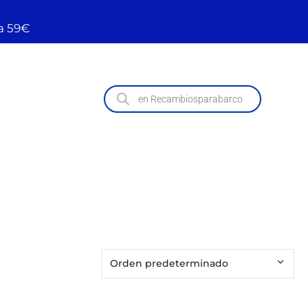
a 59€