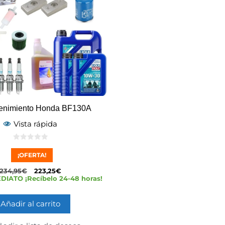
tenimiento Honda BF130A
Vista rápida
0
d
¡OFERTA!
e
5
234,95
€
223,25
€
IATO ¡Recíbelo 24-48 horas!
Añadir al carrito