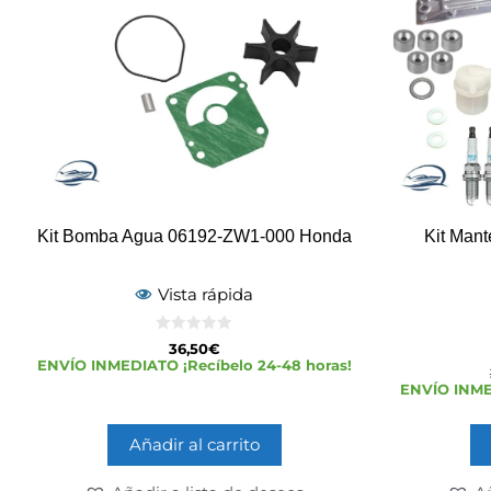
Kit Bomba Agua 06192-ZW1-000 Honda
Kit Man
Vista rápida
0
36,50
€
d
ENVÍO INMEDIATO ¡Recíbelo 24-48 horas!
e
5
ENVÍO INMED
Añadir al carrito