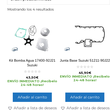
Mostrando los 4 resultados
Kit Bomba Agua 17400-92J21
Junta Base Suzuki 51211-90J22
Suzuki
0
45,90
€
d
0
ENVÍO INMEDIATO ¡Recíbelo
43,50
€
e
d
24-48 horas!
5
ENVÍO INMEDIATO ¡Recíbelo
e
24-48 horas!
5
Añadir al carrito
Añadir al carrito
Añadir a lista de deseos
Añadir a lista de deseos