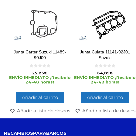
Junta Cárter Suzuki 11489-
Junta Culata 11141-92J01
90J00
Suzuki
0
0
25,85
€
64,85
€
d
d
ENVÍO INMEDIATO ¡Recíbelo
ENVÍO INMEDIATO ¡Recíbelo
e
e
24-48 horas!
24-48 horas!
5
5
Añadir al carrito
Añadir al carrito
Añadir a lista de deseos
Añadir a lista de deseos
RECAMBIOSPARABARCOS