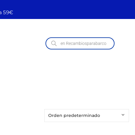
a 59€