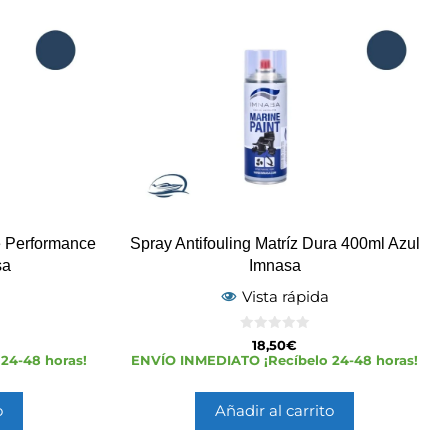
e Performance
Spray Antifouling Matríz Dura 400ml Azul
sa
Imnasa
Vista rápida
0
18,50
€
d
24-48 horas!
ENVÍO INMEDIATO ¡Recíbelo 24-48 horas!
e
5
o
Añadir al carrito