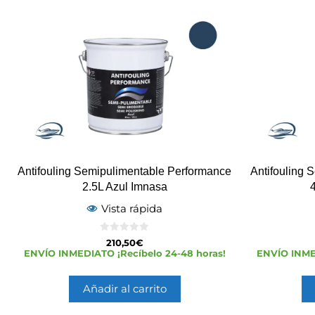
Antifouling Semipulimentable Performance
Antifouling 
2.5L Azul Imnasa
Vista rápida
0
210,50
€
d
ENVÍO INMEDIATO ¡Recíbelo 24-48 horas!
ENVÍO INMED
e
5
Añadir al carrito