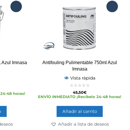
L Azul Imnasa
Antifouling Pulimentable 750ml Azul
Imnasa
Vista rápida
0
45,50
€
24-48 horas!
d
ENVÍO INMEDIATO ¡Recíbelo 24-48 horas!
e
5
o
Añadir al carrito
deseos
Añadir a lista de deseos