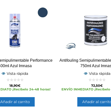
Semipulimentable Performance
Antifouling Semipulimentabl
400ml Azul Imnasa
750ml Azul Imna
Vista rápida
Vista rápida
0
0
18,90
€
72,50
€
d
d
IATO ¡Recíbelo 24-48 horas!
ENVÍO INMEDIATO ¡Recíbelo 
e
e
5
5
Añadir al carrito
Añadir al carrit