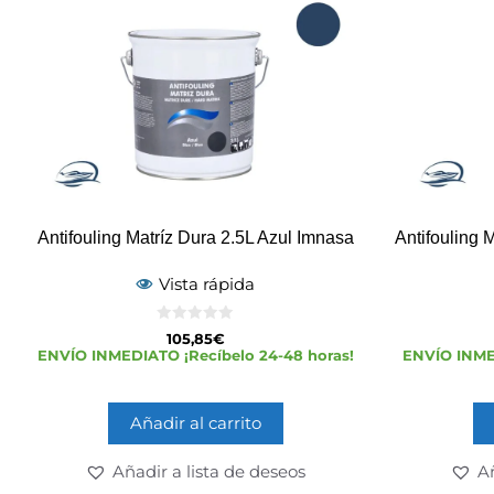
Antifouling Matríz Dura 2.5L Azul Imnasa
Antifouling 
Vista rápida
0
105,85
€
d
ENVÍO INMEDIATO ¡Recíbelo 24-48 horas!
ENVÍO INMED
e
5
Añadir al carrito
Añadir a lista de deseos
Añ