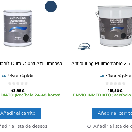
Matríz Dura 750ml Azul Imnasa
Antifouling Pulimentable 2.5
Vista rápida
Vista rápida
0
0
43,85
€
115,50
€
d
d
IATO ¡Recíbelo 24-48 horas!
ENVÍO INMEDIATO ¡Recíbelo 
e
e
5
5
Añadir al carrito
Añadir al carrit
adir a lista de deseos
Añadir a lista de 