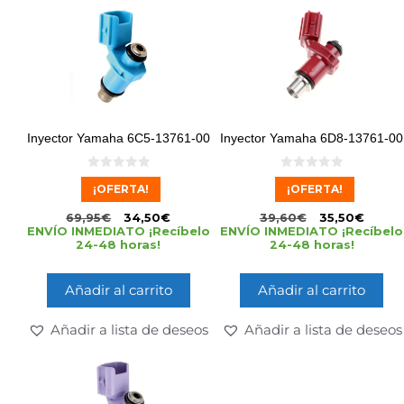
Inyector Yamaha 6C5-13761-00
Inyector Yamaha 6D8-13761-00
0
0
¡OFERTA!
¡OFERTA!
d
d
e
e
5
5
69,95
€
34,50
€
39,60
€
35,50
€
ENVÍO INMEDIATO ¡Recíbelo
ENVÍO INMEDIATO ¡Recíbelo
24-48 horas!
24-48 horas!
Añadir al carrito
Añadir al carrito
Añadir a lista de deseos
Añadir a lista de deseos