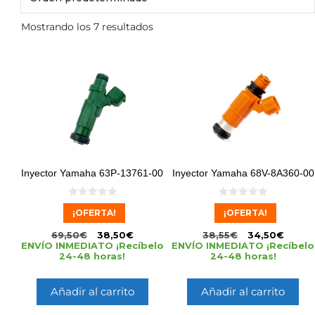
Mostrando los 7 resultados
Inyector Yamaha 63P-13761-00
Inyector Yamaha 68V-8A360-00
0
0
¡OFERTA!
¡OFERTA!
d
d
e
e
5
5
69,50
€
38,50
€
38,55
€
34,50
€
ENVÍO INMEDIATO ¡Recíbelo
ENVÍO INMEDIATO ¡Recíbelo
24-48 horas!
24-48 horas!
Añadir al carrito
Añadir al carrito