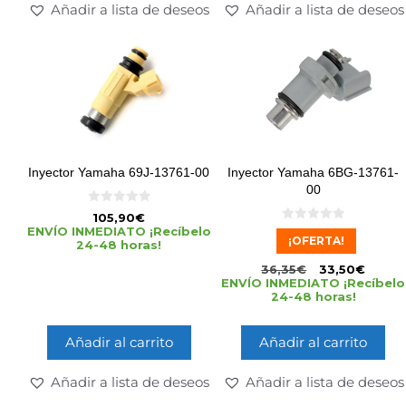
Añadir a lista de deseos
Añadir a lista de deseos
Inyector Yamaha 69J-13761-00
Inyector Yamaha 6BG-13761-
00
0
105,90
€
d
0
ENVÍO INMEDIATO ¡Recíbelo
e
¡OFERTA!
d
24-48 horas!
5
e
5
36,35
€
33,50
€
ENVÍO INMEDIATO ¡Recíbelo
24-48 horas!
Añadir al carrito
Añadir al carrito
Añadir a lista de deseos
Añadir a lista de deseos