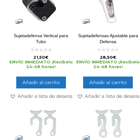
Sujetadefensa Vertical para
Sujetadefensas Ajustable para
Tubo
Defensa
0
0
21,50
€
28,50
€
d
d
ENVÍO INMEDIATO ¡Recíbelo
ENVÍO INMEDIATO ¡Recíbelo
e
e
24-48 horas!
24-48 horas!
5
5
Añadir al carrito
Añadir al carrito
Añadir a lista de deseos
Añadir a lista de deseos