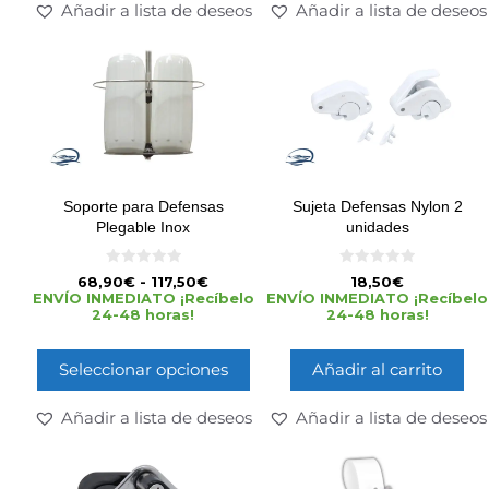
Añadir a lista de deseos
Añadir a lista de deseos
Soporte para Defensas
Sujeta Defensas Nylon 2
Plegable Inox
unidades
0
0
68,90
€
-
117,50
€
18,50
€
d
d
ENVÍO INMEDIATO ¡Recíbelo
ENVÍO INMEDIATO ¡Recíbelo
e
e
24-48 horas!
24-48 horas!
5
5
Seleccionar opciones
Añadir al carrito
Añadir a lista de deseos
Añadir a lista de deseos