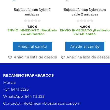
Sujetadefensas Nylon 2
Sujetadefensas Nylon para
unidades
cable 2 unidades
0
0
7,50
€
4,90
€
d
d
ENVÍO INMEDIATO ¡Recíbelo
ENVÍO INMEDIATO ¡Recíbelo
e
e
24-48 horas!
24-48 horas!
5
5
Añadir al carrito
Añadir al carrito
Añadir a lista de deseos
Añadir a lista de deseos
RECAMBIOSPARABARCOS
Murcia
+34 644113323
WhatsApp 644 113 323
Contacto: info@recambiosparabarcos.com