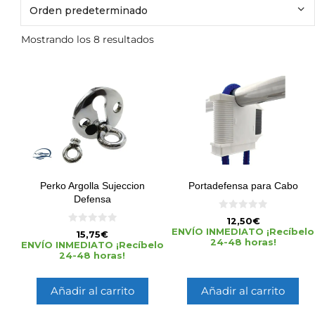
Mostrando los 8 resultados
Perko Argolla Sujeccion
Portadefensa para Cabo
Defensa
0
12,50
€
d
0
ENVÍO INMEDIATO ¡Recíbelo
15,75
€
e
d
24-48 horas!
5
ENVÍO INMEDIATO ¡Recíbelo
e
24-48 horas!
5
Añadir al carrito
Añadir al carrito