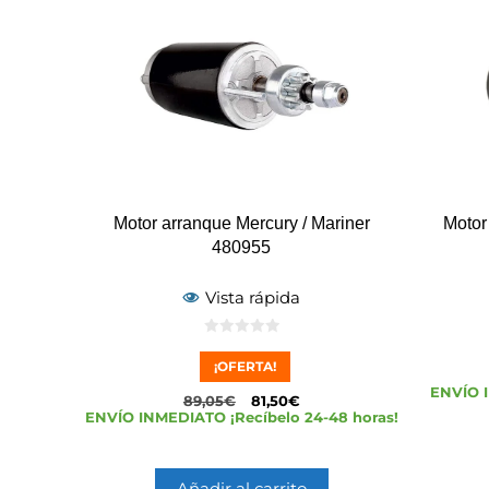
Motor arranque Mercury / Mariner
Motor
480955
Vista rápida
0
d
¡OFERTA!
e
5
ENVÍO I
89,05
€
81,50
€
ENVÍO INMEDIATO ¡Recíbelo 24-48 horas!
Añadir al carrito