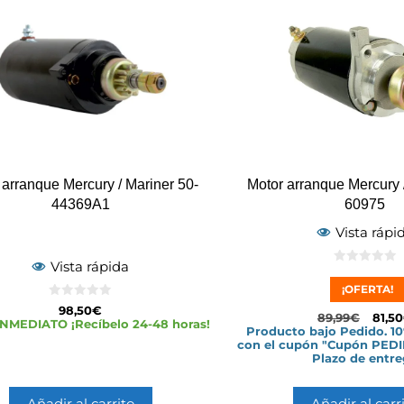
 arranque Mercury / Mariner 50-
Motor arranque Mercury 
44369A1
60975
Vista rápi
Vista rápida
0
d
¡OFERTA!
e
5
0
98,50
€
89,99
€
81,50
d
NMEDIATO ¡Recíbelo 24-48 horas!
e
Producto bajo Pedido. 1
5
con el cupón "Cupón PEDI
Plazo de entr
Añadir al carrito
Añadir al carr