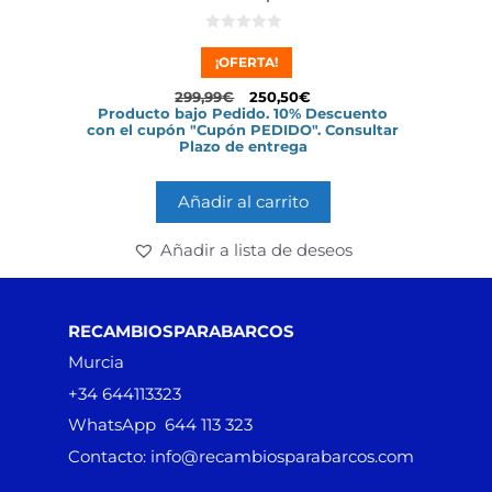
0
d
¡OFERTA!
e
5
299,99
€
250,50
€
Producto bajo Pedido. 10% Descuento
con el cupón "Cupón PEDIDO". Consultar
Plazo de entrega
Añadir al carrito
Añadir a lista de deseos
RECAMBIOSPARABARCOS
Murcia
+34 644113323
WhatsApp 644 113 323
Contacto: info@recambiosparabarcos.com