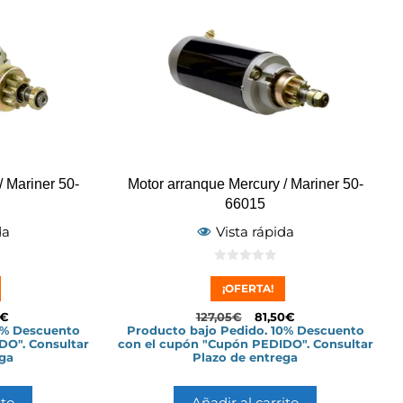
/ Mariner 50-
Motor arranque Mercury / Mariner 50-
66015
da
Vista rápida
0
d
¡OFERTA!
e
5
€
127,05
€
81,50
€
0% Descuento
Producto bajo Pedido. 10% Descuento
DO". Consultar
con el cupón "Cupón PEDIDO". Consultar
ega
Plazo de entrega
ito
Añadir al carrito