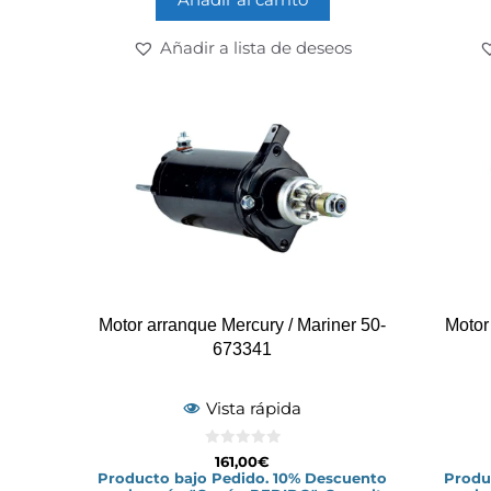
Añadir a lista de deseos
Motor arranque Mercury / Mariner 50-
Motor
673341
Vista rápida
0
161,00
€
d
Producto bajo Pedido. 10% Descuento
Produ
e