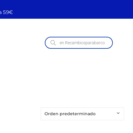
a 59€