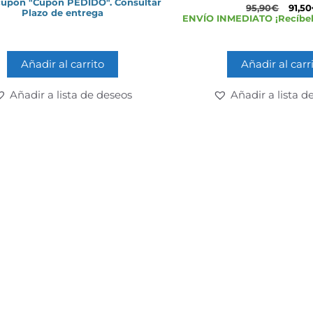
cupón "Cupón PEDIDO". Consultar
5
95,90
€
91,50
Plazo de entrega
ENVÍO INMEDIATO ¡Recíbel
Añadir al carrito
Añadir al carr
Añadir a lista de deseos
Añadir a lista d