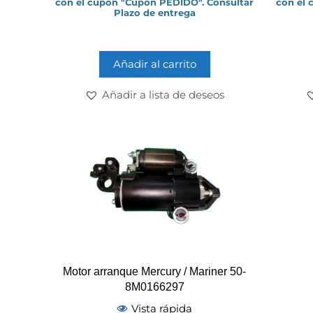
con el cupón "Cupón PEDIDO". Consultar
con el 
5
Plazo de entrega
Añadir al carrito
Añadir a lista de deseos
Motor arranque Mercury / Mariner 50-
8M0166297
Vista rápida