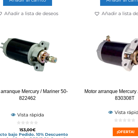
Añadir a lista de deseos
Añadir a lista d
 arranque Mercury / Mariner 50-
Motor arranque Mercury 
822462
830308T
Vista rápi
Vista rápida
0
0
153,00
€
d
¡OFERTA!
d
e
cto bajo Pedido. 10% Descuento
e
5