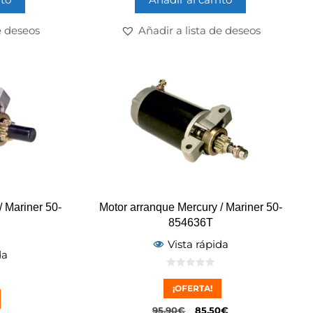
e deseos
Añadir a lista de deseos
/ Mariner 50-
Motor arranque Mercury / Mariner 50-
854636T
Vista rápida
da
0
d
¡OFERTA!
e
5
95,90
€
85,50
€