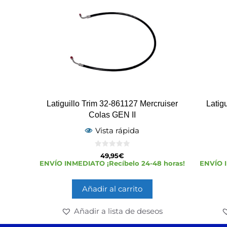
Latiguillo Trim 32-861127 Mercruiser
Latig
Colas GEN II
Vista rápida
0
49,95
€
d
ENVÍO INMEDIATO ¡Recíbelo 24-48 horas!
ENVÍO I
e
5
Añadir al carrito
Añadir a lista de deseos