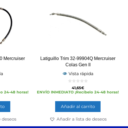
60 Mercruiser
Latiguillo Trim 32-99904Q Mercruiser
I
Colas Gen II
da
Vista rápida
0
41,65
€
d
o 24-48 horas!
ENVÍO INMEDIATO ¡Recíbelo 24-48 horas!
e
5
ito
Añadir al carrito
e deseos
Añadir a lista de deseos