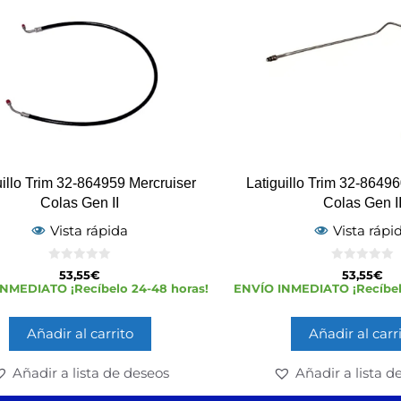
uillo Trim 32-864959 Mercruiser
Latiguillo Trim 32-8649
Colas Gen II
Colas Gen I
Vista rápida
Vista rápi
0
0
53,55
€
53,55
€
d
d
NMEDIATO ¡Recíbelo 24-48 horas!
ENVÍO INMEDIATO ¡Recíbel
e
e
5
5
Añadir al carrito
Añadir al carr
Añadir a lista de deseos
Añadir a lista d