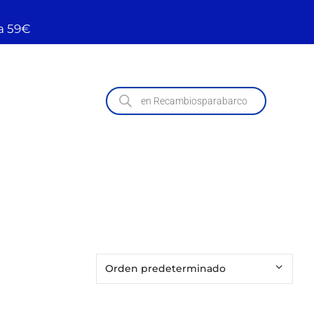
a 59€