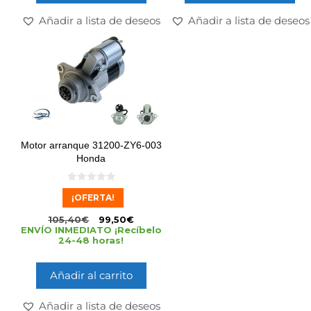
Añadir a lista de deseos
Añadir a lista de deseos
Motor arranque 31200-ZY6-003
Honda
0
¡OFERTA!
d
e
5
105,40
€
99,50
€
ENVÍO INMEDIATO ¡Recíbelo
24-48 horas!
Añadir al carrito
Añadir a lista de deseos