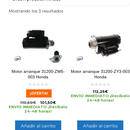
Mostrando los 3 resultados
Motor arranque 31200-ZW5-
Motor arranque 31200-ZY3-003
003 Honda
Honda
0
0
112,25
€
¡OFERTA!
d
d
ENVÍO INMEDIATO ¡Recíbelo
e
e
24-48 horas!
5
5
110,50
€
101,50
€
ENVÍO INMEDIATO ¡Recíbelo
24-48 horas!
Añadir al carrito
Añadir al carrito