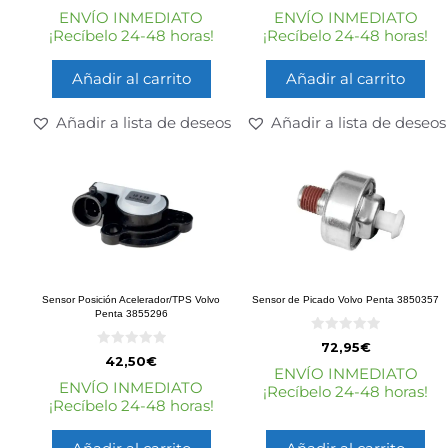
e
e
ENVÍO INMEDIATO
ENVÍO INMEDIATO
5
5
¡Recíbelo 24-48 horas!
¡Recíbelo 24-48 horas!
Añadir al carrito
Añadir al carrito
Añadir a lista de deseos
Añadir a lista de deseos
Sensor Posición Acelerador/TPS Volvo
Sensor de Picado Volvo Penta 3850357
Penta 3855296
0
72,95
€
d
0
42,50
€
e
d
ENVÍO INMEDIATO
5
e
ENVÍO INMEDIATO
¡Recíbelo 24-48 horas!
5
¡Recíbelo 24-48 horas!