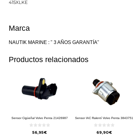
415XLKE
Marca
NAUTIK MARINE : " 3 AÑOS GARANTÍA"
Productos relacionados
Sensor Cigüeñal Volvo Penta 21426987
Sensor IAC Ralentí Volvo Penta 3843751
0
0
56,95
€
69,90
€
d
d